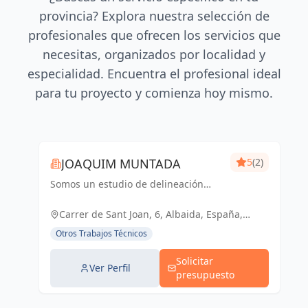
provincia? Explora nuestra selección de
profesionales que ofrecen los servicios que
necesitas, organizados por localidad y
especialidad. Encuentra el profesional ideal
para tu proyecto y comienza hoy mismo.
JOAQUIM MUNTADA
5
(2)
Somos un estudio de delineación
pluridisciplinar, realizamos proyectos
básicos, de ejecución, licencias de
Carrer de Sant Joan, 6, Albaida, España,
actividades y también para el sector
España
Otros Trabajos Técnicos
industrial, diseño 3D de p...
Solicitar
Ver Perfil
presupuesto