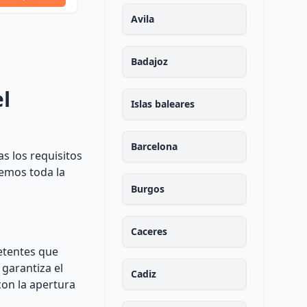
Ver Perfil
presupuesto
Avila
Badajoz
l
Islas baleares
Barcelona
s los requisitos
remos toda la
Burgos
Caceres
etentes que
 garantiza el
Cadiz
con la apertura