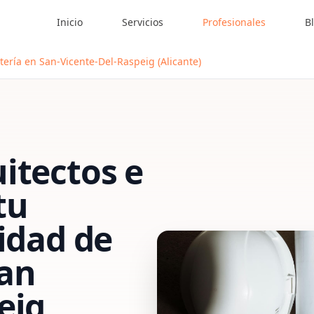
Inicio
Servicios
Profesionales
B
tería en San-Vicente-Del-Raspeig (Alicante)
itectos e
tu
vidad de
an
eig