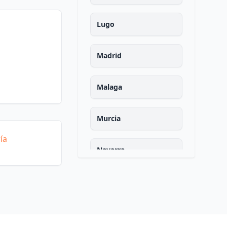
Lugo
Madrid
Malaga
Murcia
ía
Navarra
Ourense
Asturias