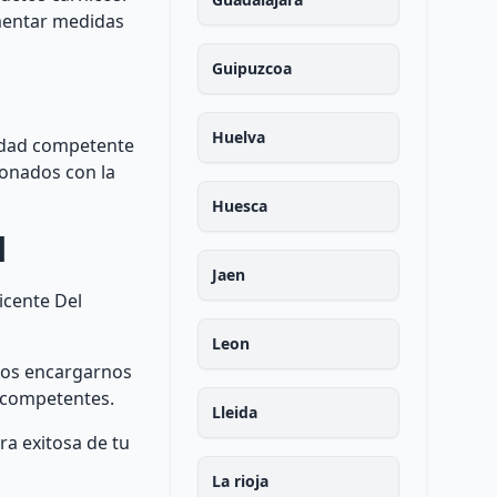
ementar medidas
Guipuzcoa
Huelva
ridad competente
cionados con la
Huesca
l
Jaen
icente Del
Leon
emos encargarnos
s competentes.
Lleida
ra exitosa de tu
La rioja