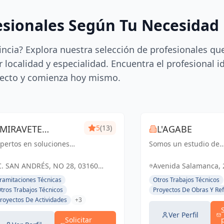
esionales Según Tu Necesidad
incia? Explora nuestra selección de profesionales qu
 localidad y especialidad. Encuentra el profesional i
ecto y comienza hoy mismo.
MIRAVETE
5
(13)
L'AGABE
pertos en soluciones
INGENIEROS
Somos un estudio de
tegrales para proyectos
Interiorismo
mpresariales, con más
especializado en dise
C. SAN ANDRÉS, NO 28, 03160
Avenida Salamanca, 2
e dos décadas de
de interiores,
ALMORADÍ, ESPAÑA, España
(Alacant), España, E
ramitaciones Técnicas
Otros Trabajos Técnicos
periencia, nos
planimetría, selección
tros Trabajos Técnicos
Proyectos De Obras Y Re
pecializamos en
materiales y proyecto
royectos De Actividades
+3
stionar todas las
iluminación.
torizaciones
Transformamos espac
Ver Perfil
Solicitar
cesarias...
con creati...