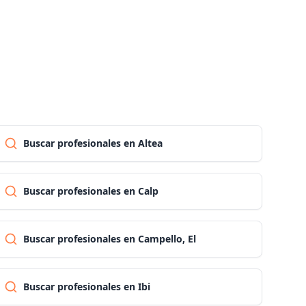
Palencia
Las palmas
Pontevedra
Buscar profesionales en Altea
Salamanca
Buscar profesionales en Calp
Santa cruz de tenerife
Cantabria
Buscar profesionales en Campello, El
Segovia
Buscar profesionales en Ibi