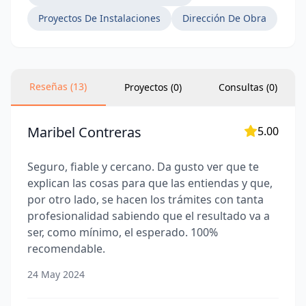
Nos anticipamos a los desafíos potenciales y
Proyectos De Instalaciones
Dirección De Obra
solucionamos los inevitables, asegurando la
viabilidad y el éxito de tu iniciativa.
Reseñas (13)
En Miravete Ingenieros, ofrecemos una amplia
Proyectos (0)
Consultas (
0
)
gama de servicios, que incluyen asesoría
técnica, gestión de licencias de actividad, diseño
Maribel Contreras
5.00
de instalaciones eléctricas, edificación y obra
civil, tasaciones inmobiliarias, seguridad y salud
Seguro, fiable y cercano. Da gusto ver que te
en el trabajo, certificación de eficiencia
explican las cosas para que las entiendas y que,
energética y trámites ante las administraciones
por otro lado, se hacen los trámites con tanta
pertinentes.
profesionalidad sabiendo que el resultado va a
ser, como mínimo, el esperado. 100%
Nuestra visión es simplificar el proceso para que
recomendable.
puedas enfocarte en lo que realmente importa:
24 May 2024
hacer crecer tu negocio. Confía en nosotros
para llevar adelante tus proyectos con