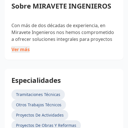
Sobre MIRAVETE INGENIEROS
Con más de dos décadas de experiencia, en
Miravete Ingenieros nos hemos comprometido
a ofrecer soluciones integrales para proyectos
de todas las escalas, reconociendo la
Ver más
importancia que cada uno tiene para ti. Desde el
inicio de nuestra trayectoria en 1997, hemos
trabajado incansablemente para ayudar a
nuestros clientes a obtener las autorizaciones y
Especialidades
permisos necesarios para dar vida a sus ideas y
emprendimientos.
Tramitaciones Técnicas
Otros Trabajos Técnicos
Nuestro equipo de ingenieros altamente
capacitados está aquí para brindarte
Proyectos De Actividades
asesoramiento técnico desde la etapa
Proyectos De Obras Y Reformas
conceptual hasta la ejecución final del proyecto.