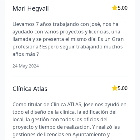
profesionalismo, compromiso y resultados
Mari Hegvall
5.00
exitosos.
Llevamos 7 años trabajando con José, nos ha
Para obtener más información sobre nuestros
ayudado con varios proyectos y licencias, una
servicios y proyectos destacados, te invitamos a
llamada y se presenta el mismo día! Es un Gran
visitar nuestra página web en
profesional! Espero seguir trabajando muchos
https://www.miraveteingenieros.com/
años más ?
24 May 2024
Clínica Atlas
5.00
Como titular de Clinica ATLAS, Jose nos ayudó en
todo el diseño de la clínica, la edificación del
local, la gestión con todos los oficios del
proyecto y tiempo de realización. Y realizó las
gestiones de licencias en Ayuntamiento y