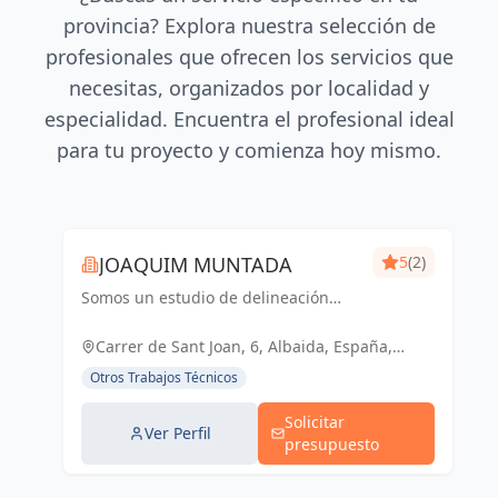
provincia? Explora nuestra selección de
profesionales que ofrecen los servicios que
necesitas, organizados por localidad y
especialidad. Encuentra el profesional ideal
para tu proyecto y comienza hoy mismo.
JOAQUIM MUNTADA
5
(2)
Somos un estudio de delineación
pluridisciplinar, realizamos proyectos
básicos, de ejecución, licencias de
Carrer de Sant Joan, 6, Albaida, España,
actividades y también para el sector
España
Otros Trabajos Técnicos
industrial, diseño 3D de p...
Solicitar
Ver Perfil
presupuesto