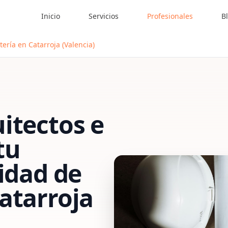
Inicio
Servicios
Profesionales
B
ería en Catarroja (Valencia)
itectos e
tu
vidad de
atarroja