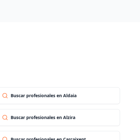
Las palmas
Pontevedra
Salamanca
Santa cruz de tenerife
Cantabria
Buscar profesionales en Aldaia
Segovia
Buscar profesionales en Alzira
Sevilla
Buscar profesionales en Carcaixent