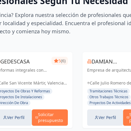
esionales Según Tu Necesidad
incia? Explora nuestra selección de profesionales qu
 localidad y especialidad. Encuentra el profesional i
ecto y comienza hoy mismo.
GEDESCASA
5
(6)
DAMIAN
formas integrales con
Empresa de arquitect
ROCAMORA
esupuesto y plazo
rrado.
Calle San Vicente Mártir, Valencia,
Calle Julio Romero de
España, España
Torrent, España, Es
royectos De Obras Y Reformas
Tramitaciones Técnicas
royectos De Instalaciones
Otros Trabajos Técnicos
irección De Obra
Proyectos De Actividades
Solicitar
Ver Perfil
Ver Perfil
presupuesto