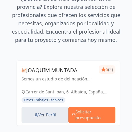
provincia? Explora nuestra selección de
profesionales que ofrecen los servicios que
necesitas, organizados por localidad y
especialidad. Encuentra el profesional ideal
para tu proyecto y comienza hoy mismo.
JOAQUIM MUNTADA
5
(2)
Somos un estudio de delineación
pluridisciplinar, realizamos proyectos
básicos, de ejecución, licencias de
Carrer de Sant Joan, 6, Albaida, España,
actividades y también para el sector
España
Otros Trabajos Técnicos
industrial, diseño 3D de p...
Solicitar
Ver Perfil
presupuesto