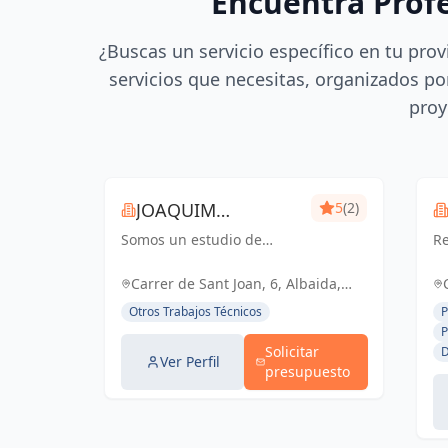
Encuentra Prof
¿Buscas un servicio específico en tu prov
servicios que necesitas, organizados por
proy
JOAQUIM
5
(2)
Somos un estudio de
MUNTADA
Re
delineación
pr
pluridisciplinar, realizamos
ce
Carrer de Sant Joan, 6, Albaida,
proyectos básicos, de
España, España
Otros Trabajos Técnicos
P
ejecución, licencias de
P
actividades y también para
Solicitar
D
el sector industrial, diseño
Ver Perfil
presupuesto
3D de p...