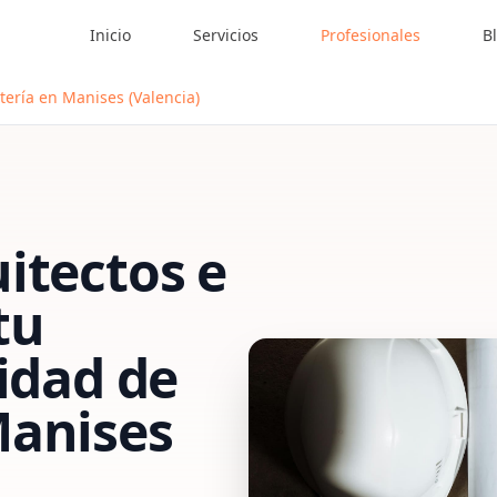
Inicio
Servicios
Profesionales
B
tería en Manises (Valencia)
itectos e
tu
vidad de
anises