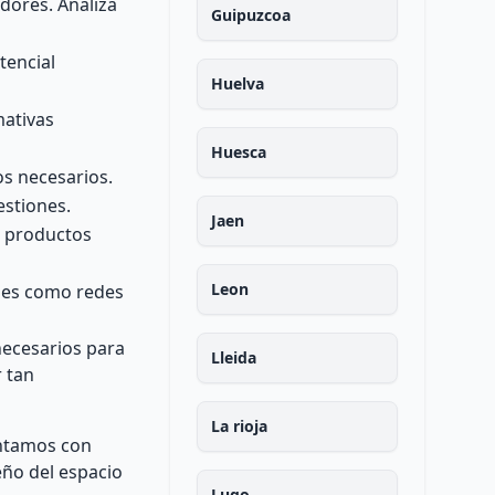
dores. Analiza
Guipuzcoa
tencial
Huelva
mativas
Huesca
os necesarios.
estiones.
Jaen
n productos
Leon
ales como redes
necesarios para
Lleida
r tan
La rioja
ontamos con
eño del espacio
Lugo