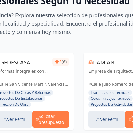
esionales Según Tu Necesidad
incia? Explora nuestra selección de profesionales qu
 localidad y especialidad. Encuentra el profesional i
ecto y comienza hoy mismo.
GEDESCASA
5
(6)
DAMIAN
formas integrales con
Empresa de arquitect
ROCAMORA
esupuesto y plazo
rrado.
Calle San Vicente Mártir, Valencia,
Calle Julio Romero de
España, España
Torrent, España, Es
royectos De Obras Y Reformas
Tramitaciones Técnicas
royectos De Instalaciones
Otros Trabajos Técnicos
irección De Obra
Proyectos De Actividades
Solicitar
Ver Perfil
Ver Perfil
presupuesto