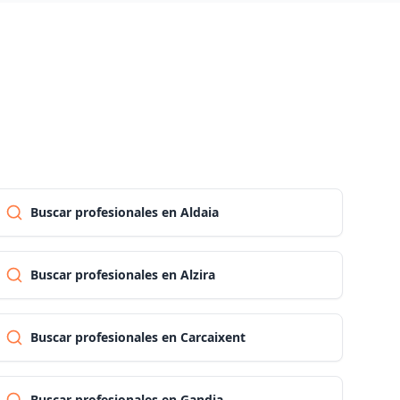
Las palmas
Pontevedra
Salamanca
Santa cruz de tenerife
Buscar profesionales en Aldaia
Cantabria
Buscar profesionales en Alzira
Segovia
Buscar profesionales en Carcaixent
Sevilla
Buscar profesionales en Gandia