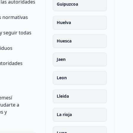
 las autoridades
Guipuzcoa
as normativas
Huelva
y seguir todas
Huesca
siduos
Jaen
utoridades
Leon
Lleida
gemesí
yudarte a
s y
La rioja
Lugo