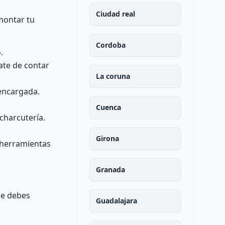
Ciudad real
montar tu
Cordoba
.
ate de contar
La coruna
 encargada.
Cuenca
charcutería.
Girona
a herramientas
Granada
ue debes
Guadalajara