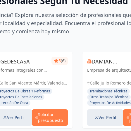
esionales Según Tu Necesidad
incia? Explora nuestra selección de profesionales qu
 localidad y especialidad. Encuentra el profesional i
ecto y comienza hoy mismo.
GEDESCASA
5
(6)
DAMIAN
formas integrales con
Empresa de arquitect
ROCAMORA
esupuesto y plazo
rrado.
Calle San Vicente Mártir, Valencia,
Calle Julio Romero de
España, España
Torrent, España, Es
royectos De Obras Y Reformas
Tramitaciones Técnicas
royectos De Instalaciones
Otros Trabajos Técnicos
irección De Obra
Proyectos De Actividades
Solicitar
Ver Perfil
Ver Perfil
presupuesto