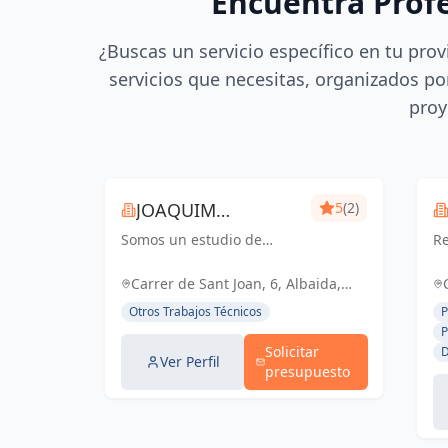
Encuentra Prof
¿Buscas un servicio específico en tu prov
servicios que necesitas, organizados por
proy
JOAQUIM
5
(2)
Somos un estudio de
MUNTADA
Re
delineación
pr
pluridisciplinar, realizamos
ce
Carrer de Sant Joan, 6, Albaida,
proyectos básicos, de
España, España
Otros Trabajos Técnicos
P
ejecución, licencias de
P
actividades y también para
Solicitar
D
el sector industrial, diseño
Ver Perfil
presupuesto
3D de p...