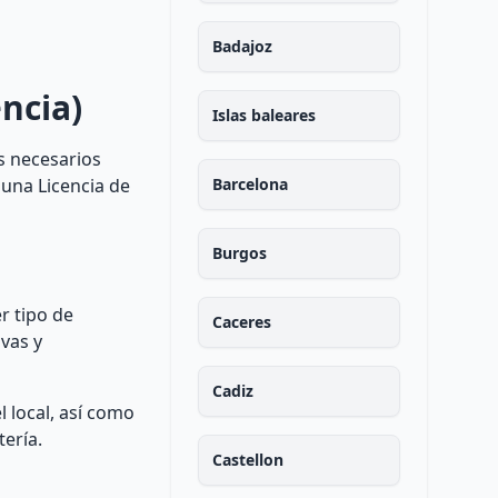
Badajoz
ncia)
Islas baleares
s necesarios
 una Licencia de
Barcelona
Burgos
r tipo de
Caceres
ivas y
Cadiz
l local, así como
ería.
Castellon