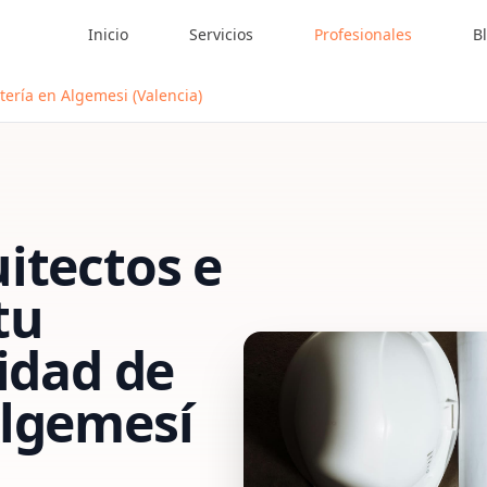
Inicio
Servicios
Profesionales
B
tería en Algemesi (Valencia)
itectos e
tu
vidad de
lgemesí