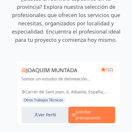
provincia? Explora nuestra selección de
profesionales que ofrecen los servicios que
necesitas, organizados por localidad y
especialidad. Encuentra el profesional ideal
para tu proyecto y comienza hoy mismo.
JOAQUIM MUNTADA
5
(2)
Somos un estudio de delineación
pluridisciplinar, realizamos proyectos
básicos, de ejecución, licencias de
Carrer de Sant Joan, 6, Albaida, España,
actividades y también para el sector
España
Otros Trabajos Técnicos
industrial, diseño 3D de p...
Solicitar
Ver Perfil
presupuesto