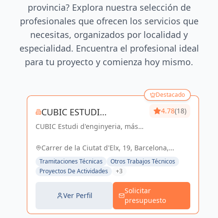
provincia? Explora nuestra selección de
profesionales que ofrecen los servicios que
necesitas, organizados por localidad y
especialidad. Encuentra el profesional ideal
para tu proyecto y comienza hoy mismo.
Destacado
CUBIC ESTUDI
4.78
(18)
CUBIC Estudi d'enginyeria, más
D'ENGINYERIA S.L.
de 14 años brindando servicios
de Arquitectura e Ingeniería con
Carrer de la Ciutat d'Elx, 19, Barcelona,
una trayectoria sólida y exitosa
España, España
Tramitaciones Técnicas
Otros Trabajos Técnicos
Proyectos De Actividades
+3
Solicitar
Ver Perfil
presupuesto