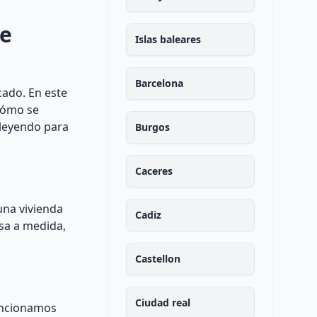
ue
Islas baleares
Barcelona
cado. En este
 cómo se
 leyendo para
Burgos
Caceres
una vivienda
Cadiz
asa a medida,
Castellon
Ciudad real
mencionamos