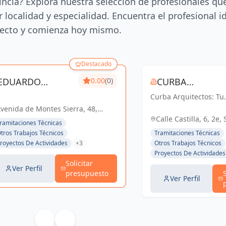
incia? Explora nuestra selección de profesionales qu
 localidad y especialidad. Encuentra el profesional i
ecto y comienza hoy mismo.
Destacado
EDUARDO
0.00
(0)
CURBA
FERNANDEZ DE
Curba Arquitectos: Tu
ARQUITECTOS S
socio confiable en
venida de Montes Sierra, 48,
ALBA
arquitectura y urbani
villa, España. Planta 1ª. Módulo
Calle Castilla, 6, 2e, 
ramitaciones Técnicas
Con más de 45 años d
B, España
España, España
tros Trabajos Técnicos
Tramitaciones Técnicas
experiencia, ofrecemo
royectos De Actividades
+3
Otros Trabajos Técnicos
servicios integrales q
Proyectos De Actividades
van desde proyectos
Solicitar
residenciales...
Ver Perfil
presupuesto
Ver Perfil