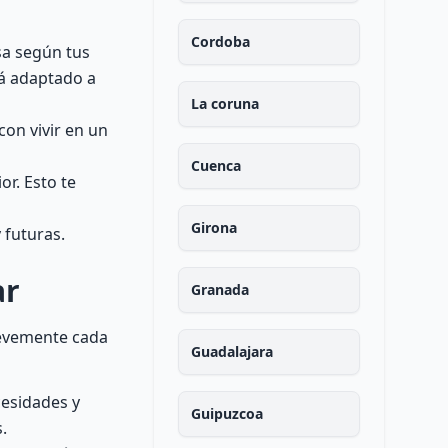
Cordoba
sa según tus
rá adaptado a
La coruna
con vivir en un
Cuenca
or. Esto te
Girona
 futuras.
ar
Granada
brevemente cada
Guadalajara
cesidades y
Guipuzcoa
.