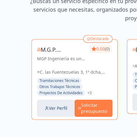
¿Buscas un servicio específico en tu prov
servicios que necesitas, organizados por
proy
Destacado
M.G.P.
0.00
(0)
MGP Ingeniería es una
INGENIERIA, S.L.
empresa dedicada al
A
desarrollo de proyectos
C. las Fuentezuelas 3, 1º dcha,
Se
T
de Ingeniería y
Sevilla, España, España
4
Tramitaciones Técnicas
O
Arquitectura. Posee una
Otros Trabajos Técnicos
P
amplia experiencia en
Proyectos De Actividades
+3
el sector Industrial,
Logístico, Comercial...
Solicitar
Ver Perfil
presupuesto