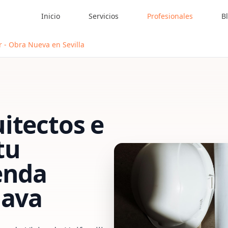
Inicio
Servicios
Profesionales
B
r - Obra Nueva en Sevilla
itectos e
tu
enda
lava