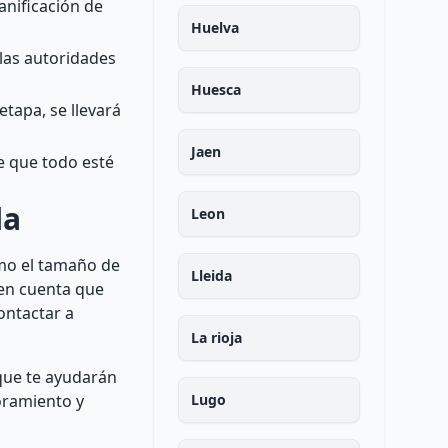
anificación de
Huelva
las autoridades
Huesca
etapa, se llevará
Jaen
de que todo esté
la
Leon
omo el tamaño de
Lleida
r en cuenta que
ontactar a
La rioja
 que te ayudarán
soramiento y
Lugo