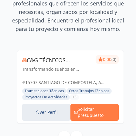
profesionales que ofrecen los servicios que
necesitas, organizados por localidad y
especialidad. Encuentra el profesional ideal
para tu proyecto y comienza hoy mismo.
C&G TÉCNICOS
0.00
(0)
Transformando sueños en
ASOCIADOS
realidades arquitectónicas, con
precisión y creatividad
15707 SANTIAGO DE COMPOSTELA, A
CORUÑA, ESPAÑA, España
Tramitaciones Técnicas
Otros Trabajos Técnicos
Proyectos De Actividades
+3
Solicitar
Ver Perfil
presupuesto