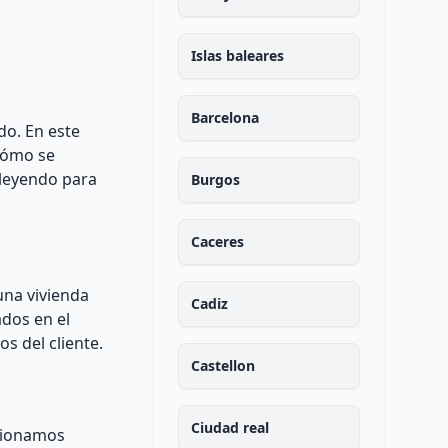
Islas baleares
Barcelona
do. En este
 cómo se
 leyendo para
Burgos
Caceres
una vivienda
Cadiz
ados en el
s del cliente.
Castellon
Ciudad real
ncionamos