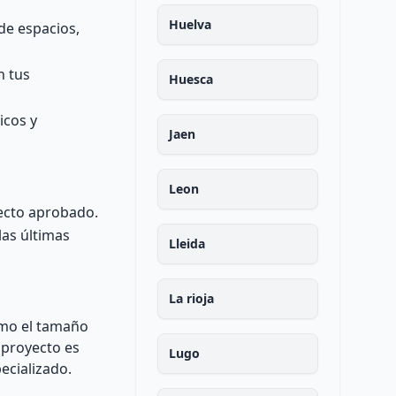
Huelva
de espacios,
n tus
Huesca
icos y
Jaen
Leon
yecto aprobado.
las últimas
Lleida
La rioja
omo el tamaño
a proyecto es
Lugo
ecializado.