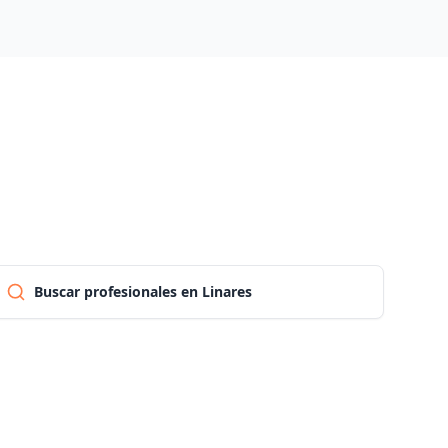
Pontevedra
Salamanca
Santa cruz de tenerife
Cantabria
Buscar profesionales en Linares
Segovia
Sevilla
Soria