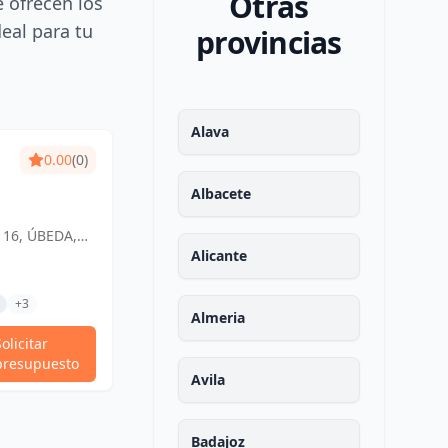
Otras
e ofrecen los
deal para tu
provincias
Alava
0.00
(0)
Albacete
 16, ÚBEDA,
ña
Alicante
+3
Almeria
Solicitar
presupuesto
Avila
Badajoz