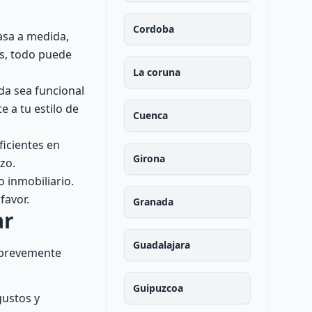
Cordoba
casa a medida,
os, todo puede
La coruna
da sea funcional
 a tu estilo de
Cuenca
ficientes en
Girona
zo.
 inmobiliario.
favor.
Granada
ar
Guadalajara
s brevemente
Guipuzcoa
gustos y