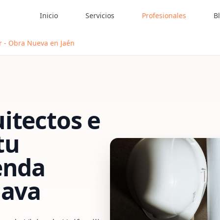
Inicio
Servicios
Profesionales
B
ar - Obra Nueva en Jaén
itectos e
tu
enda
lava