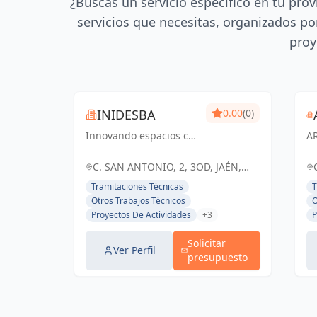
¿Buscas un servicio específico en tu prov
servicios que necesitas, organizados por
proy
INIDESBA
0.00
(0)
Innovando espacios con
A
ingeniería y diseño
T
arquitectónico de
té
C. SAN ANTONIO, 2, 3OD, JAÉN,
excelencia
pa
ESPAÑA, España
Tramitaciones Técnicas
T
in
Otros Trabajos Técnicos
O
ar
Proyectos De Actividades
+3
P
Solicitar
Ver Perfil
presupuesto