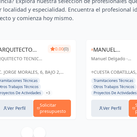
incia? Explora nuestra selección de profesionales qu
 localidad y especialidad. Encuentra el profesional i
ecto y comienza hoy mismo.
ARQUITECTO
0.00
(0)
MANUEL
RQUITECTO TECNICO
TECNICO TMPRO
Manuel Delgado -
DELGADO -
MPRO: Soluciones
Arquitecto Técnico:
ARQUITECTO
cnicas y creativas
Soluciones ingeniosas
C. JORGE MORALES, 6, BAJO 2,
CUESTA COBATILLAS,
ra tus proyectos de
para tus proyectos en
JAÉN, ESPAÑA, España
TÉCNICO
JAÉN, ESPAÑA, Espa
ramitaciones Técnicas
Tramitaciones Técnicas
geniería y
Úbeda y Jaén.
tros Trabajos Técnicos
Otros Trabajos Técnicos
quitectura en Jaén.
Trabajando juntos,
royectos De Actividades
+3
Proyectos De Actividades
construyendo sueños.
Solicitar
Ver Perfil
Ver Perfil
presupuesto