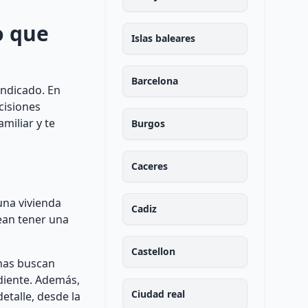
o que
Islas baleares
Barcelona
indicado. En
cisiones
miliar y te
Burgos
Caceres
una vivienda
Cadiz
ean tener una
Castellon
onas buscan
diente. Además,
Ciudad real
etalle, desde la