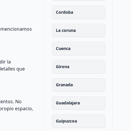
Cordoba
te mencionamos
La coruna
Cuenca
ir la
Girona
detalles que
Granada
mentos. No
Guadalajara
propio espacio,
Guipuzcoa