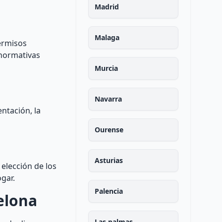
Madrid
Malaga
permisos
 normativas
Murcia
Navarra
entación, la
Ourense
Asturias
 elección de los
ogar.
Palencia
elona
Las palmas