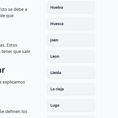
Huelva
Esto se debe a
ble que
Huesca
Jaen
as. Estos
 tener que salir
Leon
ar
Lleida
te explicamos
La rioja
Lugo
 Se definen los