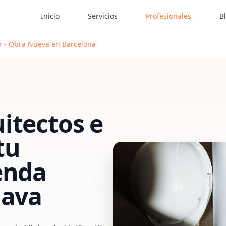
Inicio
Servicios
Profesionales
B
ar - Obra Nueva en Barcelona
itectos e
tu
enda
lava