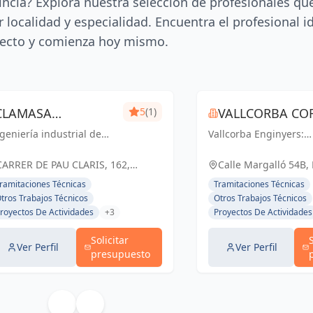
incia? Explora nuestra selección de profesionales qu
 localidad y especialidad. Encuentra el profesional i
ecto y comienza hoy mismo.
CLAMASA
5
(1)
VALLCORBA COR
geniería industrial de
INGENIERÍA
Vallcorba Enginyers:
S.L.
nfianza en Barcelona.
Innovación y excelenc
INDUSTRIAL Y
luciones eficientes para
cada proyecto, creand
CARRER DE PAU CLARIS, 162,
Calle Margalló 54B,
 éxito de tu negocio.
espacios inspiradores
SERVICIOS, S.L.
BARCELONA, ESPAÑA, España
ramitaciones Técnicas
Tramitaciones Técnicas
el futuro.
tros Trabajos Técnicos
Otros Trabajos Técnicos
royectos De Actividades
+3
Proyectos De Actividades
Solicitar
Ver Perfil
Ver Perfil
presupuesto