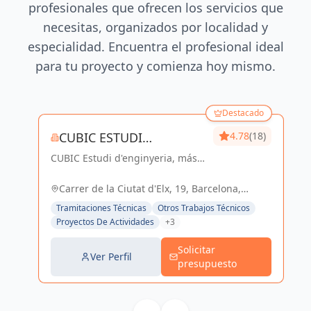
profesionales que ofrecen los servicios que
necesitas, organizados por localidad y
especialidad. Encuentra el profesional ideal
para tu proyecto y comienza hoy mismo.
Destacado
CUBIC ESTUDI
4.78
(18)
CUBIC Estudi d'enginyeria, más
D'ENGINYERIA S.L.
de 14 años brindando servicios
de Arquitectura e Ingeniería con
Carrer de la Ciutat d'Elx, 19, Barcelona,
una trayectoria sólida y exitosa
España, España
Tramitaciones Técnicas
Otros Trabajos Técnicos
Proyectos De Actividades
+3
Solicitar
Ver Perfil
presupuesto