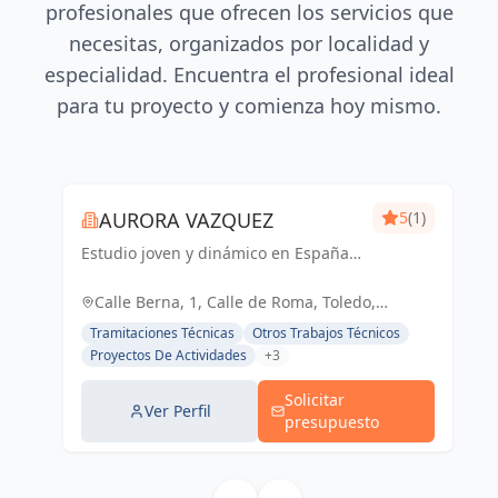
profesionales que ofrecen los servicios que
necesitas, organizados por localidad y
especialidad. Encuentra el profesional ideal
para tu proyecto y comienza hoy mismo.
AURORA VAZQUEZ
5
(1)
Estudio joven y dinámico en España y
Portugal, fusionando creatividad y
funcionalidad para dar vida a
Calle Berna, 1, Calle de Roma, Toledo,
proyectos únicos.
España, España
Tramitaciones Técnicas
Otros Trabajos Técnicos
Proyectos De Actividades
+3
Solicitar
Ver Perfil
presupuesto