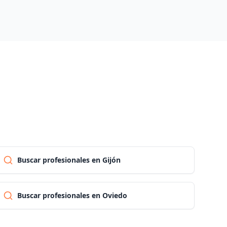
Pontevedra
Salamanca
Santa cruz de tenerife
Cantabria
Segovia
Buscar profesionales en Gijón
Sevilla
Buscar profesionales en Oviedo
Soria