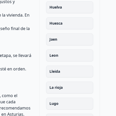
gustos y
Huelva
 la vivienda. En
Huesca
seño final de la
Jaen
etapa, se llevará
Leon
esté en orden.
Lleida
La rioja
, como el
que cada
Lugo
te recomendamos
 en Asturias.