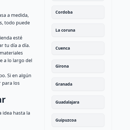
Cordoba
casa a medida,
os, todo puede
La coruna
vienda esté
 tu día a día.
Cuenca
 materiales
e a lo largo del
Girona
o. Si en algún
 para los
Granada
ar
Guadalajara
 idea hasta la
Guipuzcoa