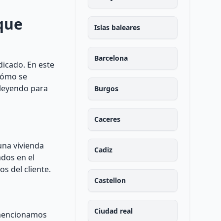
 que
Islas baleares
Barcelona
dicado. En este
 cómo se
 leyendo para
Burgos
Caceres
una vivienda
Cadiz
ados en el
s del cliente.
Castellon
Ciudad real
e mencionamos