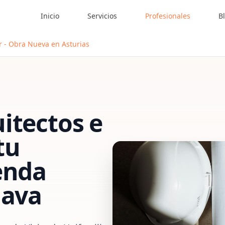
Inicio
Servicios
Profesionales
B
r - Obra Nueva en Asturias
itectos e
tu
enda
lava