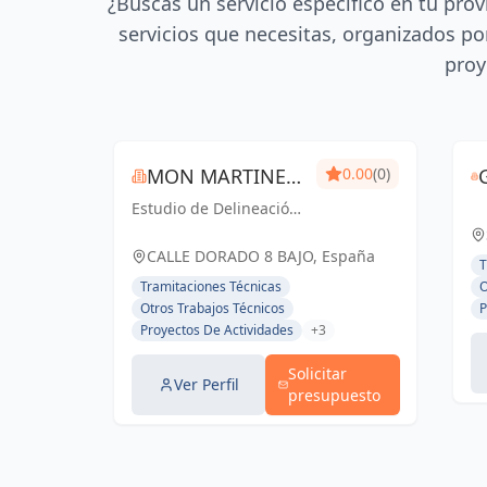
¿Buscas un servicio específico en tu prov
servicios que necesitas, organizados por
proy
MON MARTINEZ
0.00
(0)
Estudio de Delineación
S.C.
“MON MARTINEZ”
cuenta con una amplia
CALLE DORADO 8 BAJO, España
T
trayectoria de más de
Tramitaciones Técnicas
O
25 años de experiencia.
Otros Trabajos Técnicos
P
Entendemos nuestro
Proyectos De Actividades
+3
trabajo, como parte
importante de un
Solicitar
trabajo...
Ver Perfil
presupuesto