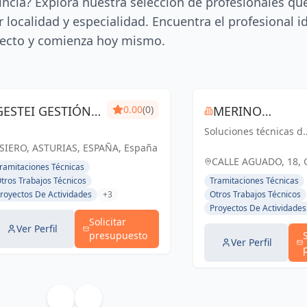
incia? Explora nuestra selección de profesionales qu
 localidad y especialidad. Encuentra el profesional i
ecto y comienza hoy mismo.
GESTEI GESTIÓN
0.00
(0)
MERINO
TÉCNICA DE
Soluciones técnicas d
INGENIEROS
ingeniería y
SIERO, ASTURIAS, ESPAÑA, España
INGENIERÍA
arquitectura que
CALLE AGUADO, 18, 
ramitaciones Técnicas
impulsan el éxito.
ESPAÑA, España
tros Trabajos Técnicos
Tramitaciones Técnicas
Calidad, innovación y
royectos De Actividades
+3
Otros Trabajos Técnicos
compromiso en cada
Proyectos De Actividades
proyecto.
Solicitar
Ver Perfil
presupuesto
Ver Perfil