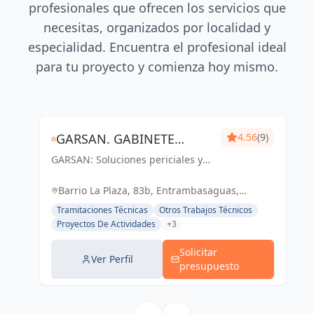
profesionales que ofrecen los servicios que
necesitas, organizados por localidad y
especialidad. Encuentra el profesional ideal
para tu proyecto y comienza hoy mismo.
GARSAN. GABINETE
4.56
(9)
GARSAN: Soluciones periciales y
PERICIAL, GESTIÓN DE
gestión de proyectos con
PROYECTOS Y OBRAS.
excelencia y compromiso en
Barrio La Plaza, 83b, Entrambasaguas,
Cantabria. Tu confianza, nuestro
Cantabria, España, España
Tramitaciones Técnicas
Otros Trabajos Técnicos
éxito.
Proyectos De Actividades
+3
Solicitar
Ver Perfil
presupuesto