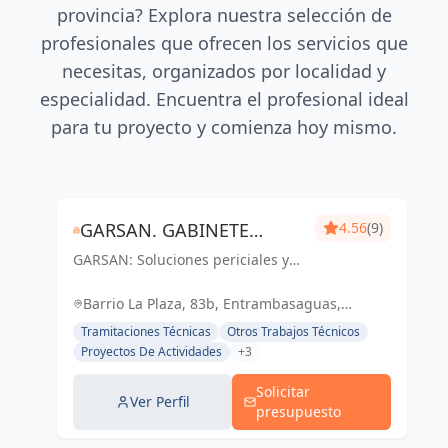
provincia? Explora nuestra selección de
profesionales que ofrecen los servicios que
necesitas, organizados por localidad y
especialidad. Encuentra el profesional ideal
para tu proyecto y comienza hoy mismo.
GARSAN. GABINETE
4.56
(9)
GARSAN: Soluciones periciales y
PERICIAL, GESTIÓN DE
gestión de proyectos con
PROYECTOS Y OBRAS.
excelencia y compromiso en
Barrio La Plaza, 83b, Entrambasaguas,
Cantabria. Tu confianza, nuestro
Cantabria, España, España
Tramitaciones Técnicas
Otros Trabajos Técnicos
éxito.
Proyectos De Actividades
+3
Solicitar
Ver Perfil
presupuesto