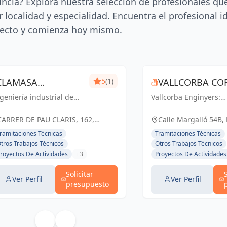
incia? Explora nuestra selección de profesionales qu
 localidad y especialidad. Encuentra el profesional i
ecto y comienza hoy mismo.
CLAMASA
5
(1)
VALLCORBA COR
geniería industrial de
INGENIERÍA
Vallcorba Enginyers:
S.L.
nfianza en Barcelona.
Innovación y excelenc
INDUSTRIAL Y
luciones eficientes para
cada proyecto, creand
CARRER DE PAU CLARIS, 162,
Calle Margalló 54B,
 éxito de tu negocio.
espacios inspiradores
SERVICIOS, S.L.
BARCELONA, ESPAÑA, España
ramitaciones Técnicas
Tramitaciones Técnicas
el futuro.
tros Trabajos Técnicos
Otros Trabajos Técnicos
royectos De Actividades
+3
Proyectos De Actividades
Solicitar
Ver Perfil
Ver Perfil
presupuesto