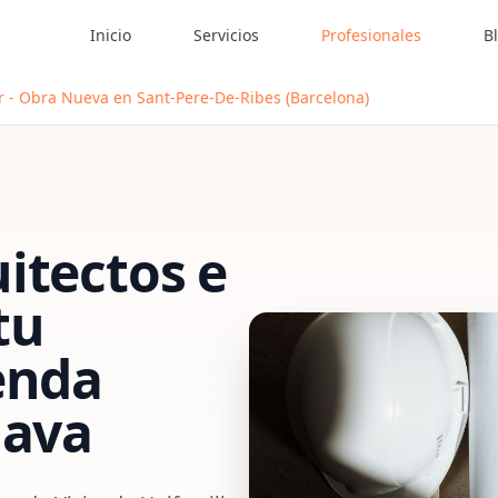
Inicio
Servicios
Profesionales
B
ar - Obra Nueva en Sant-Pere-De-Ribes (Barcelona)
itectos e
tu
enda
lava