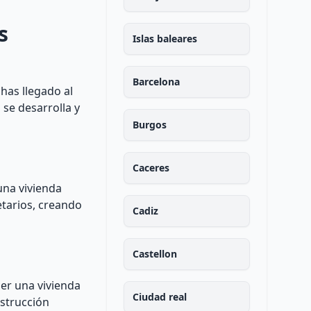
s
Islas baleares
Barcelona
has llegado al
 se desarrolla y
Burgos
Caceres
una vivienda
etarios, creando
Cadiz
Castellon
ner una vivienda
Ciudad real
nstrucción