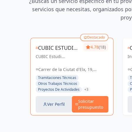
¿Buscas un servicio específico en tu prov
servicios que necesitas, organizados por
proy
Destacado
CUBIC ESTUDI
4.78
(18)
CUBIC Estudi
D'ENGINYERIA
In
d'enginyeria, más de
co
S.L.
14 años brindando
So
Carrer de la Ciutat d'Elx, 19,
servicios de
el
Barcelona, España, España
Tramitaciones Técnicas
T
Arquitectura e
Otros Trabajos Técnicos
O
Ingeniería con una
Proyectos De Actividades
+3
P
trayectoria sólida y
exitosa
Solicitar
Ver Perfil
presupuesto