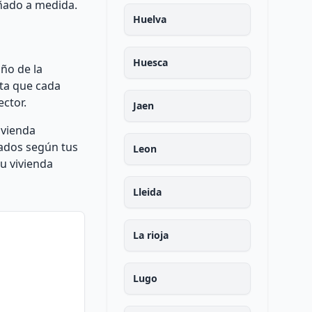
eñado a medida.
Huelva
Huesca
ño de la
nta que cada
ctor.
Jaen
ivienda
zados según tus
Leon
tu vivienda
Lleida
La rioja
Lugo