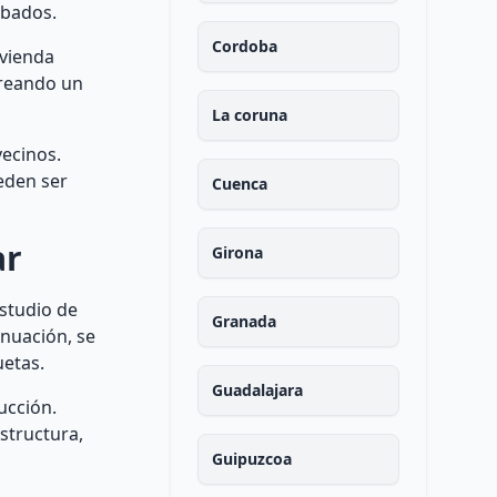
cabados.
Cordoba
ivienda
 creando un
La coruna
vecinos.
ueden ser
Cuenca
ar
Girona
estudio de
Granada
inuación, se
uetas.
Guadalajara
ucción.
structura,
Guipuzcoa