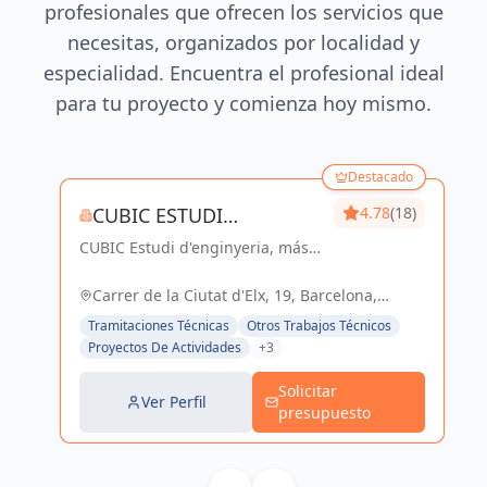
profesionales que ofrecen los servicios que
necesitas, organizados por localidad y
especialidad. Encuentra el profesional ideal
para tu proyecto y comienza hoy mismo.
Destacado
CUBIC ESTUDI
4.78
(18)
CUBIC Estudi d'enginyeria, más
D'ENGINYERIA S.L.
de 14 años brindando servicios
de Arquitectura e Ingeniería con
Carrer de la Ciutat d'Elx, 19, Barcelona,
una trayectoria sólida y exitosa
España, España
Tramitaciones Técnicas
Otros Trabajos Técnicos
Proyectos De Actividades
+3
Solicitar
Ver Perfil
presupuesto