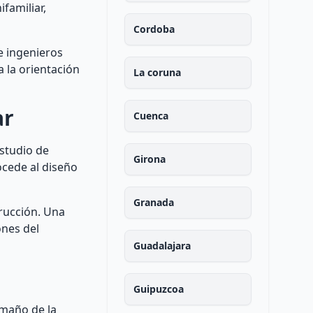
familiar,
Cordoba
e ingenieros
 la orientación
La coruna
ar
Cuenca
estudio de
Girona
rocede al diseño
Granada
trucción. Una
ones del
Guadalajara
Guipuzcoa
amaño de la