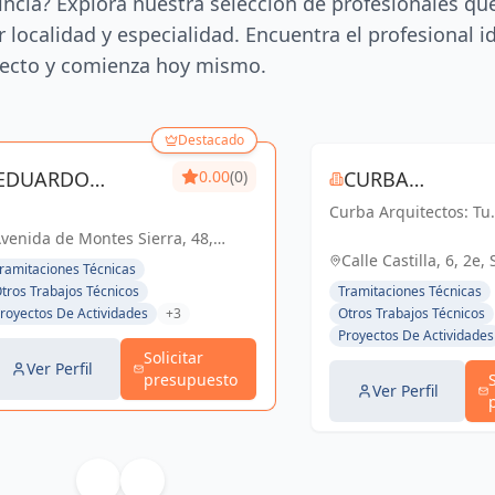
incia? Explora nuestra selección de profesionales qu
 localidad y especialidad. Encuentra el profesional i
ecto y comienza hoy mismo.
Destacado
EDUARDO
0.00
(0)
CURBA
FERNANDEZ DE
Curba Arquitectos: Tu
ARQUITECTOS S
socio confiable en
venida de Montes Sierra, 48,
ALBA
arquitectura y urbani
villa, España. Planta 1ª. Módulo
Calle Castilla, 6, 2e, 
ramitaciones Técnicas
Con más de 45 años d
B, España
España, España
tros Trabajos Técnicos
Tramitaciones Técnicas
experiencia, ofrecemo
royectos De Actividades
+3
Otros Trabajos Técnicos
servicios integrales q
Proyectos De Actividades
van desde proyectos
Solicitar
residenciales...
Ver Perfil
presupuesto
Ver Perfil