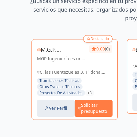
¿Buscas un servicio específico en tu prov
servicios que necesitas, organizados por
proy
Destacado
M.G.P.
0.00
(0)
MGP Ingeniería es una
INGENIERIA, S.L.
empresa dedicada al
A
desarrollo de proyectos
C. las Fuentezuelas 3, 1º dcha,
Se
T
de Ingeniería y
Sevilla, España, España
4
Tramitaciones Técnicas
O
Arquitectura. Posee una
Otros Trabajos Técnicos
P
amplia experiencia en
Proyectos De Actividades
+3
el sector Industrial,
Logístico, Comercial...
Solicitar
Ver Perfil
presupuesto