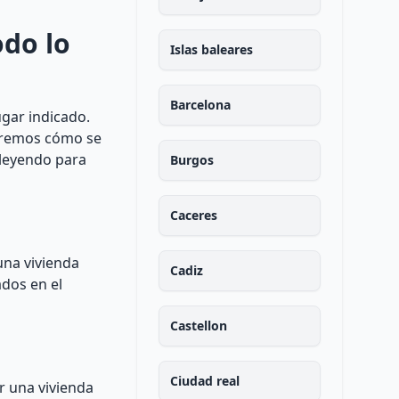
odo lo
Islas baleares
Barcelona
ugar indicado.
taremos cómo se
 leyendo para
Burgos
Caceres
una vivienda
Cadiz
ados en el
Castellon
Ciudad real
r una vivienda