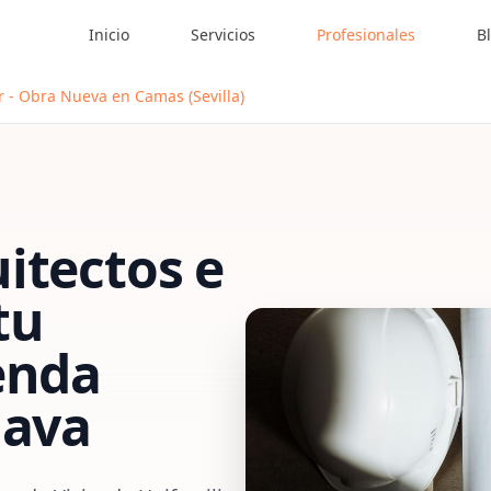
Inicio
Servicios
Profesionales
B
r - Obra Nueva en Camas (Sevilla)
itectos e
tu
enda
lava