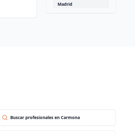
Madrid
Malaga
Murcia
Navarra
Ourense
Asturias
Palencia
Buscar profesionales en Carmona
Las palmas