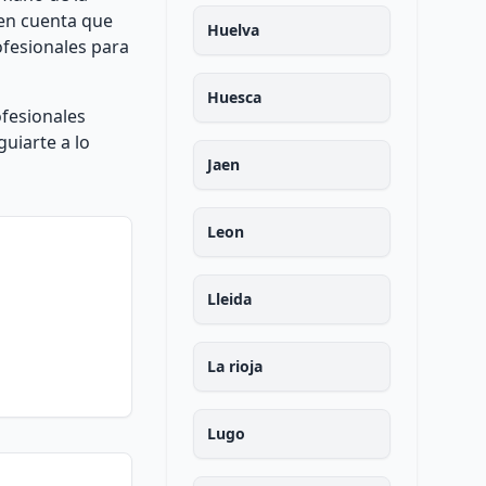
r en cuenta que
Huelva
ofesionales para
Huesca
ofesionales
uiarte a lo
Jaen
Leon
Lleida
La rioja
Lugo