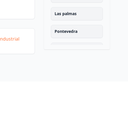
Las palmas
Pontevedra
ndustrial
Salamanca
Santa cruz de tenerife
Cantabria
Segovia
Sevilla