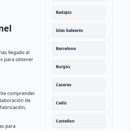
Badajoz
mel
Islas baleares
Barcelona
has llegado al
os para obtener
Burgos
Caceres
tante comprender
elaboración de
Cadiz
fabricación,
Castellon
as para