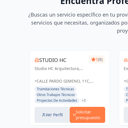
Encuentra Prof
¿Buscas un servicio específico en tu prov
servicios que necesitas, organizados por
proy
STUDIO HC
5
(8)
Studio HC Arquitectura,
Ex
Responsabilidad &
in
dinamismo
e
CALLE PARDO GIMENO, 11C,
d
ALICANTE (ALACANT), ESPAÑA,
Tramitaciones Técnicas
T
ex
España
Otros Trabajos Técnicos
O
es
Proyectos De Actividades
+3
P
ge
au
Solicitar
ne
Ver Perfil
presupuesto