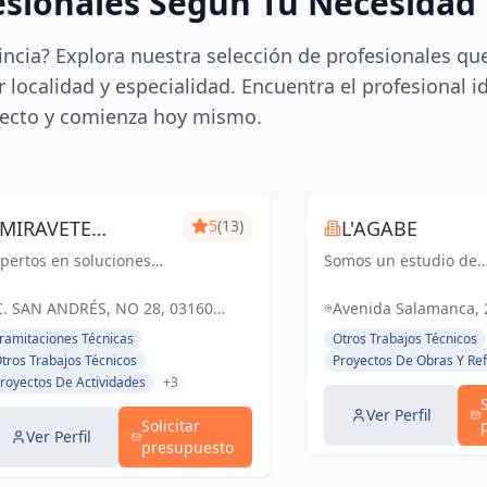
esionales Según Tu Necesidad
incia? Explora nuestra selección de profesionales qu
 localidad y especialidad. Encuentra el profesional i
ecto y comienza hoy mismo.
MIRAVETE
5
(13)
L'AGABE
pertos en soluciones
INGENIEROS
Somos un estudio de
tegrales para proyectos
Interiorismo
mpresariales, con más
especializado en dise
C. SAN ANDRÉS, NO 28, 03160
Avenida Salamanca, 2
e dos décadas de
de interiores,
ALMORADÍ, ESPAÑA, España
(Alacant), España, E
ramitaciones Técnicas
Otros Trabajos Técnicos
periencia, nos
planimetría, selección
tros Trabajos Técnicos
Proyectos De Obras Y Re
pecializamos en
materiales y proyecto
royectos De Actividades
+3
stionar todas las
iluminación.
torizaciones
Transformamos espac
Ver Perfil
Solicitar
cesarias...
con creati...
Ver Perfil
presupuesto