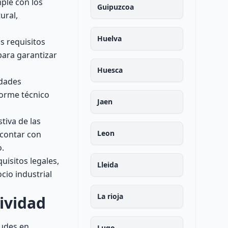
mple con los
Guipuzcoa
ural,
Huelva
s requisitos
para garantizar
Huesca
idades
forme técnico
Jaen
tiva de las
Leon
 contar con
o.
uisitos legales,
Lleida
cio industrial
La rioja
ividad
dudes en
Lugo