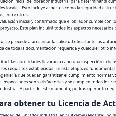
aluación inicial del obrador industrial para determinar si cu
des locales. Esto incluye aspectos como la seguridad estruct
os, entre otros.
evaluación inicial y confirmado que el obrador cumple con lo
proyecto. Este plan incluirá todos los aspectos necesarios 
to, se procede a presentar la solicitud oficial ante las autor
da de toda la documentación requerida y cualquier otro in
citud, las autoridades llevarán a cabo una inspección exhaus
 los requisitos establecidos. En esta etapa, es fundamental
ingeniería que puedan garantizar el cumplimiento normativ
as inspecciones son satisfactorias y se cumplen todos los req
Industrial. A partir de este momento, podrás operar tu nego
ara obtener tu Licencia de Act
ctividad de Obrador Industrial en Mutxamel (Alicante), no 