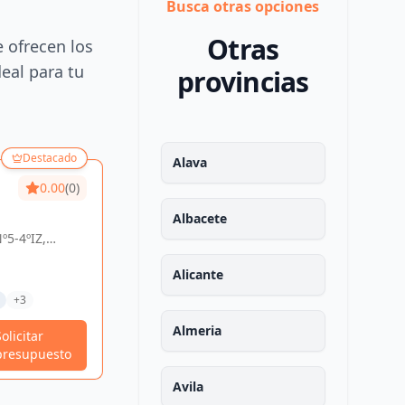
Busca otras opciones
Otras
e ofrecen los
deal para tu
provincias
Destacado
Destacado
Alava
0.00
(0)
MOOMAR
0.00
(0)
ARQUITECTURA Y
Albacete
º5-4ºIZ,
PS CASTELLAN 193, OF 414,
CONSTRUCCIÓN
España
Tramitaciones Técnicas
DE ESPACIOS SL
Alicante
Otros Trabajos Técnicos
+3
Proyectos De Actividades
+3
Almeria
Solicitar
Solicitar
Ver Perfil
presupuesto
presupuesto
Avila