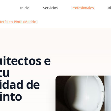
Inicio
Servicios
Profesionales
B
tería en Pinto (Madrid)
itectos e
tu
vidad de
into