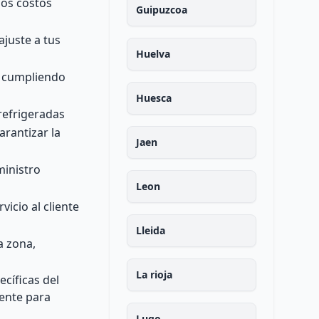
los costos
Guipuzcoa
ajuste a tus
Huelva
s, cumpliendo
Huesca
refrigeradas
rantizar la
Jaen
ministro
Leon
icio al cliente
Lleida
a zona,
La rioja
cíficas del
ente para
Lugo