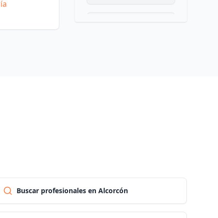
ía
Las palmas
Pontevedra
Salamanca
Santa cruz de tenerife
Cantabria
Segovia
Buscar profesionales en Alcorcón
Sevilla