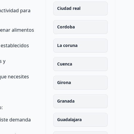
Ciudad real
Actividad para
Cordoba
cenar alimentos
 establecidos
La coruna
s y
Cuenca
que necesites
Girona
Granada
o:
existe demanda
Guadalajara