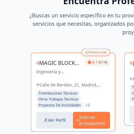
Encuentra Prof
¿Buscas un servicio específico en tu prov
servicios que necesitas, organizados por
proy
Destacado
MAGIC BLOCK
4.14
(14)
Ingeniería y
ENGINEERS
construcción de
calidad para un futuro
Calle de Berdún, 21, Madrid,
T
sostenible en Madrid y
España, España
Tramitaciones Técnicas
O
Sevilla La Nueva.
Otros Trabajos Técnicos
P
Proyectos De Actividades
+3
Solicitar
Ver Perfil
presupuesto