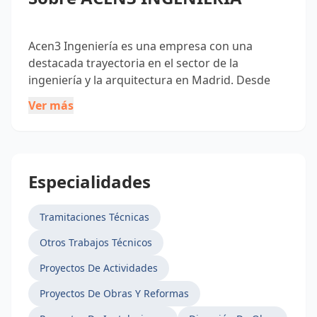
Acen3 Ingeniería es una empresa con una
destacada trayectoria en el sector de la
ingeniería y la arquitectura en Madrid. Desde
nuestra fundación, nos hemos dedicado a
Ver más
brindar servicios especializados en ingeniería y
arquitectura, ofreciendo soluciones técnicas de
alta calidad a nuestros clientes.
Especialidades
Nuestro equipo de profesionales altamente
capacitados y experimentados está
Tramitaciones Técnicas
comprometido con la excelencia en cada
Otros Trabajos Técnicos
proyecto que realizamos. Nos especializamos en
proyectos técnicos, licencias de apertura y
Proyectos De Actividades
desarrollo de proyectos de actividades,
Proyectos De Obras Y Reformas
cumpliendo con los más altos estándares y
normativas vigentes.