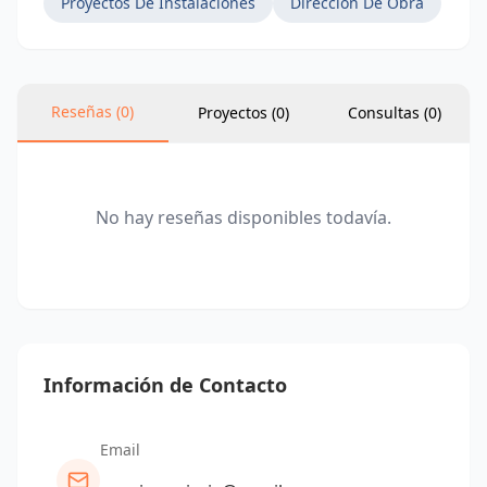
Proyectos De Instalaciones
Dirección De Obra
Como empresa líder en el sector, nos
enorgullece haber participado en una amplia
Reseñas (0)
gama de proyectos exitosos en Madrid y sus
Proyectos (0)
Consultas (
0
)
alrededores. Trabajamos en estrecha
colaboración con nuestros clientes para
comprender sus necesidades y objetivos,
No hay reseñas disponibles todavía.
brindando soluciones personalizadas y
eficientes que se adaptan a cada proyecto.
Si estás buscando servicios de ingeniería y
arquitectura confiables y de calidad en Madrid,
visita nuestra página web en
acen3.com
para
Información de Contacto
obtener más información sobre nuestros
servicios y cómo podemos ayudarte a
materializar tus proyectos.
Email