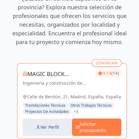
provincia? Explora nuestra selección de
profesionales que ofrecen los servicios que
necesitas, organizados por localidad y
especialidad. Encuentra el profesional ideal
para tu proyecto y comienza hoy mismo.
Destacado
MAGIC BLOCK
4.14
(14)
Ingeniería y construcción de
ENGINEERS
calidad para un futuro sostenible
en Madrid y Sevilla La Nueva.
Calle de Berdún, 21, Madrid, España, España
Tramitaciones Técnicas
Otros Trabajos Técnicos
Proyectos De Actividades
+3
Solicitar
Ver Perfil
presupuesto