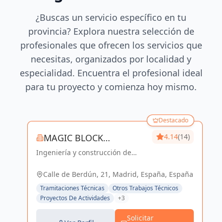
¿Buscas un servicio específico en tu
provincia? Explora nuestra selección de
profesionales que ofrecen los servicios que
necesitas, organizados por localidad y
especialidad. Encuentra el profesional ideal
para tu proyecto y comienza hoy mismo.
Destacado
MAGIC BLOCK
4.14
(14)
Ingeniería y construcción de
ENGINEERS
calidad para un futuro sostenible
en Madrid y Sevilla La Nueva.
Calle de Berdún, 21, Madrid, España, España
Tramitaciones Técnicas
Otros Trabajos Técnicos
Proyectos De Actividades
+3
Solicitar