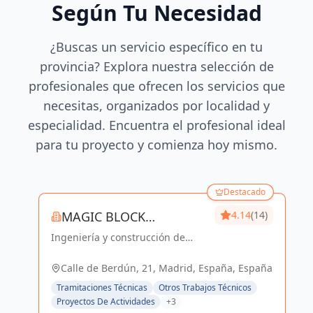
Según Tu Necesidad
¿Buscas un servicio específico en tu
provincia? Explora nuestra selección de
profesionales que ofrecen los servicios que
necesitas, organizados por localidad y
especialidad. Encuentra el profesional ideal
para tu proyecto y comienza hoy mismo.
Destacado
MAGIC BLOCK
4.14
(14)
Ingeniería y construcción de
ENGINEERS
calidad para un futuro sostenible
en Madrid y Sevilla La Nueva.
Calle de Berdún, 21, Madrid, España, España
Tramitaciones Técnicas
Otros Trabajos Técnicos
Proyectos De Actividades
+3