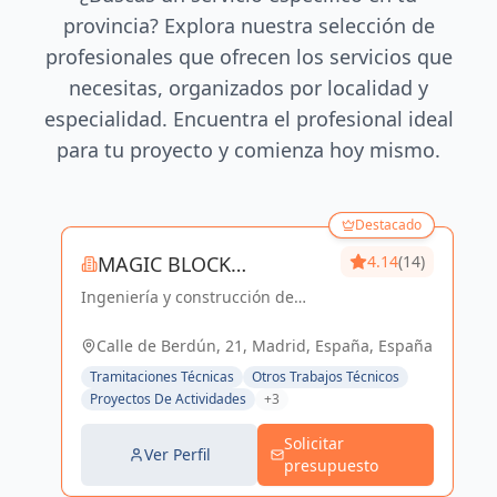
provincia? Explora nuestra selección de
profesionales que ofrecen los servicios que
necesitas, organizados por localidad y
especialidad. Encuentra el profesional ideal
para tu proyecto y comienza hoy mismo.
Destacado
MAGIC BLOCK
4.14
(14)
Ingeniería y construcción de
ENGINEERS
calidad para un futuro sostenible
en Madrid y Sevilla La Nueva.
Calle de Berdún, 21, Madrid, España, España
Tramitaciones Técnicas
Otros Trabajos Técnicos
Proyectos De Actividades
+3
Solicitar
Ver Perfil
presupuesto