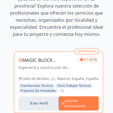
provincia? Explora nuestra selección de
profesionales que ofrecen los servicios que
necesitas, organizados por localidad y
especialidad. Encuentra el profesional ideal
para tu proyecto y comienza hoy mismo.
Destacado
MAGIC BLOCK
4.14
(14)
Ingeniería y construcción de
ENGINEERS
calidad para un futuro sostenible
en Madrid y Sevilla La Nueva.
Calle de Berdún, 21, Madrid, España, España
Tramitaciones Técnicas
Otros Trabajos Técnicos
Proyectos De Actividades
+3
Solicitar
Ver Perfil
presupuesto