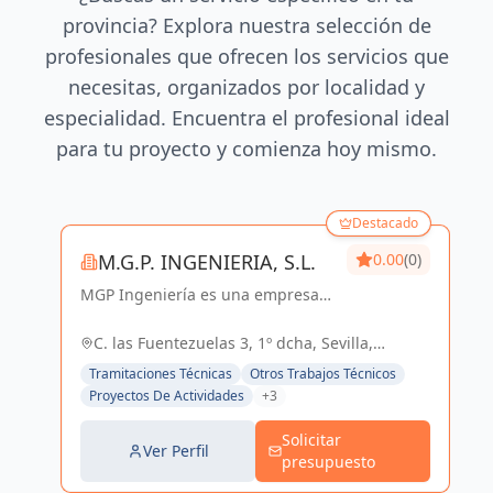
provincia? Explora nuestra selección de
profesionales que ofrecen los servicios que
necesitas, organizados por localidad y
especialidad. Encuentra el profesional ideal
para tu proyecto y comienza hoy mismo.
Destacado
M.G.P. INGENIERIA, S.L.
0.00
(0)
MGP Ingeniería es una empresa
dedicada al desarrollo de
proyectos de Ingeniería y
C. las Fuentezuelas 3, 1º dcha, Sevilla,
Arquitectura. Posee una amplia
España, España
Tramitaciones Técnicas
Otros Trabajos Técnicos
experiencia en el sector Industrial,
Proyectos De Actividades
+3
Logístico, Comercial...
Solicitar
Ver Perfil
presupuesto