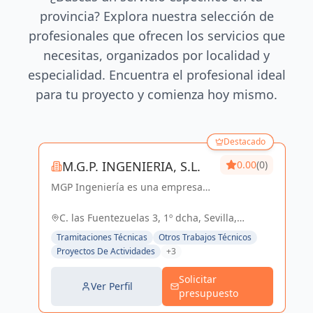
provincia? Explora nuestra selección de
profesionales que ofrecen los servicios que
necesitas, organizados por localidad y
especialidad. Encuentra el profesional ideal
para tu proyecto y comienza hoy mismo.
Destacado
M.G.P. INGENIERIA, S.L.
0.00
(0)
MGP Ingeniería es una empresa
dedicada al desarrollo de
proyectos de Ingeniería y
C. las Fuentezuelas 3, 1º dcha, Sevilla,
Arquitectura. Posee una amplia
España, España
Tramitaciones Técnicas
Otros Trabajos Técnicos
experiencia en el sector Industrial,
Proyectos De Actividades
+3
Logístico, Comercial...
Solicitar
Ver Perfil
presupuesto