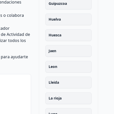
omendaciones
Guipuzcoa
os o colabora
Huelva
cador
 de Actividad de
Huesca
izar todos los
Jaen
í para ayudarte
Leon
Lleida
La rioja
Lugo