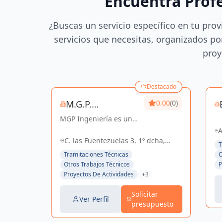
Encuentra Prof
¿Buscas un servicio específico en tu prov
servicios que necesitas, organizados por
proy
Destacado
M.G.P.
0.00
(0)
MGP Ingeniería es una
INGENIERIA, S.L.
empresa dedicada al
A
desarrollo de proyectos
C. las Fuentezuelas 3, 1º dcha,
Se
T
de Ingeniería y
Sevilla, España, España
4
Tramitaciones Técnicas
O
Arquitectura. Posee una
Otros Trabajos Técnicos
P
amplia experiencia en
Proyectos De Actividades
+3
el sector Industrial,
Logístico, Comercial...
Solicitar
Ver Perfil
presupuesto