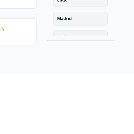
Madrid
ía
Malaga
Murcia
Navarra
Ourense
Asturias
Palencia