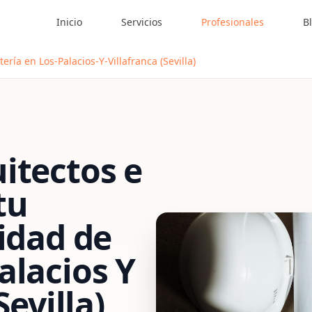
Inicio
Servicios
Profesionales
B
ería en Los-Palacios-Y-Villafranca (Sevilla)
itectos e
tu
vidad de
alacios Y
Sevilla)