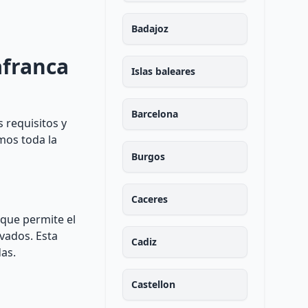
Badajoz
afranca
Islas baleares
Barcelona
s requisitos y
mos toda la
Burgos
Caceres
 que permite el
ivados. Esta
Cadiz
das.
Castellon