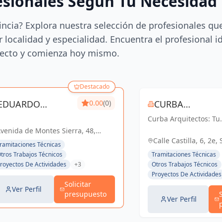
esionales Según Tu Necesidad
incia? Explora nuestra selección de profesionales qu
 localidad y especialidad. Encuentra el profesional i
ecto y comienza hoy mismo.
Destacado
EDUARDO
0.00
(0)
CURBA
FERNANDEZ DE
Curba Arquitectos: Tu
ARQUITECTOS S
socio confiable en
venida de Montes Sierra, 48,
ALBA
arquitectura y urbani
villa, España. Planta 1ª. Módulo
Calle Castilla, 6, 2e, 
ramitaciones Técnicas
Con más de 45 años d
B, España
España, España
tros Trabajos Técnicos
Tramitaciones Técnicas
experiencia, ofrecemo
royectos De Actividades
+3
Otros Trabajos Técnicos
servicios integrales q
Proyectos De Actividades
van desde proyectos
Solicitar
residenciales...
Ver Perfil
presupuesto
Ver Perfil