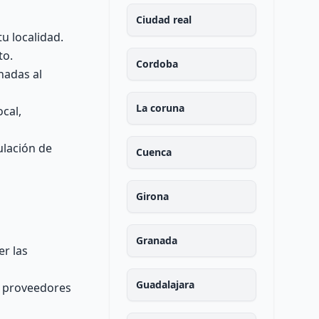
Ciudad real
u localidad.
to.
Cordoba
nadas al
La coruna
cal,
ulación de
Cuenca
Girona
Granada
er las
Guadalajara
n proveedores