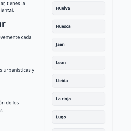
r, tienes la
Huelva
iental.
ar
Huesca
brevemente cada
Jaen
Leon
as urbanísticas y
Lleida
La rioja
ón de los
e.
Lugo