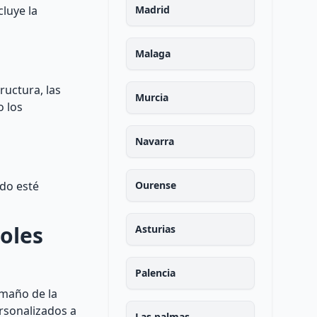
luye la
Madrid
Malaga
ructura, las
Murcia
o los
Navarra
odo esté
Ourense
oles
Asturias
Palencia
amaño de la
ersonalizados a
Las palmas