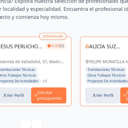
incia? Explora nuestra selección de profesionales qu
 localidad y especialidad. Encuentra el profesional i
ecto y comienza hoy mismo.
Destacado
JESUS PERUCHO
0.00
(0)
ALICIA SUZ
ALCALDE
MAHON
Avenida de Valladolid, 37, Madrid,
FELIPE MORATILLA N
España, España
España
ramitaciones Técnicas
Tramitaciones Técnicas
tros Trabajos Técnicos
Otros Trabajos Técnicos
royectos De Actividades
+3
Proyectos De Actividades
Solicitar
Ver Perfil
Ver Perfil
presupuesto