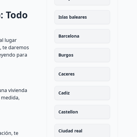
: Todo
Islas baleares
Barcelona
al lugar
s, te daremos
leyendo para
Burgos
Caceres
una vivienda
Cadiz
a medida,
Castellon
Ciudad real
ción, te