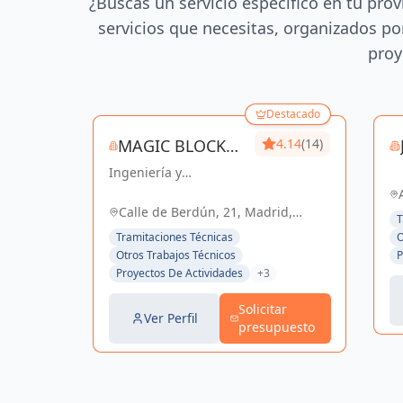
¿Buscas un servicio específico en tu prov
servicios que necesitas, organizados por
proy
Destacado
MAGIC BLOCK
4.14
(14)
Ingeniería y
ENGINEERS
construcción de
calidad para un futuro
Calle de Berdún, 21, Madrid,
T
sostenible en Madrid y
España, España
Tramitaciones Técnicas
O
Sevilla La Nueva.
Otros Trabajos Técnicos
P
Proyectos De Actividades
+3
Solicitar
Ver Perfil
presupuesto