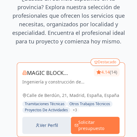
provincia? Explora nuestra selección de
profesionales que ofrecen los servicios que
necesitas, organizados por localidad y
especialidad. Encuentra el profesional ideal
para tu proyecto y comienza hoy mismo.
Destacado
MAGIC BLOCK
4.14
(14)
Ingeniería y construcción de
ENGINEERS
calidad para un futuro sostenible
en Madrid y Sevilla La Nueva.
Calle de Berdún, 21, Madrid, España, España
Tramitaciones Técnicas
Otros Trabajos Técnicos
Proyectos De Actividades
+3
Solicitar
Ver Perfil
presupuesto