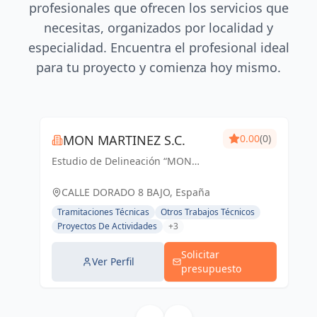
profesionales que ofrecen los servicios que
necesitas, organizados por localidad y
especialidad. Encuentra el profesional ideal
para tu proyecto y comienza hoy mismo.
MON MARTINEZ S.C.
0.00
(0)
Estudio de Delineación “MON
MARTINEZ” cuenta con una amplia
trayectoria de más de 25 años de
CALLE DORADO 8 BAJO, España
experiencia. Entendemos nuestro
Tramitaciones Técnicas
Otros Trabajos Técnicos
trabajo, como parte importante de
Proyectos De Actividades
+3
un trabajo...
Solicitar
Ver Perfil
presupuesto