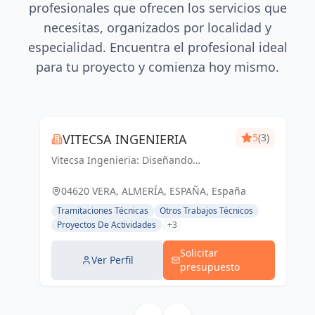
profesionales que ofrecen los servicios que
necesitas, organizados por localidad y
especialidad. Encuentra el profesional ideal
para tu proyecto y comienza hoy mismo.
VITECSA INGENIERIA
5
(3)
Vitecsa Ingenieria: Diseñando
soluciones que impulsan el progreso
en Almería y Vera.
04620 VERA, ALMERÍA, ESPAÑA, España
Tramitaciones Técnicas
Otros Trabajos Técnicos
Proyectos De Actividades
+3
Solicitar
Ver Perfil
presupuesto