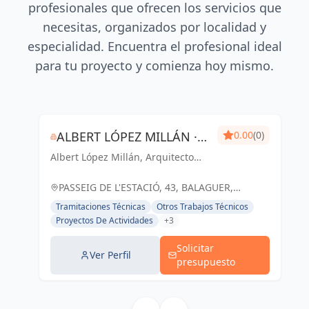
profesionales que ofrecen los servicios que
necesitas, organizados por localidad y
especialidad. Encuentra el profesional ideal
para tu proyecto y comienza hoy mismo.
ALBERT LÓPEZ MILLÁN ·
0.00
(0)
Albert López Millán, Arquitecto
ARQUITECTO TÉCNICO
Técnico: arquitectura e ingeniería
en Lleida
PASSEIG DE L'ESTACIÓ, 43, BALAGUER,
ESPAÑA, España
Tramitaciones Técnicas
Otros Trabajos Técnicos
Proyectos De Actividades
+3
Solicitar
Ver Perfil
presupuesto