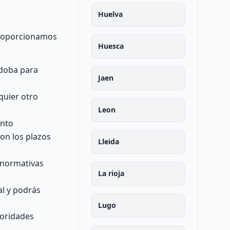
Huelva
 proporcionamos
Huesca
rdoba para
Jaen
quier otro
Leon
ento
on los plazos
Lleida
s normativas
La rioja
al y podrás
Lugo
toridades