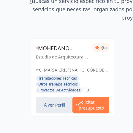
¿Buscas un servicio específico en tu prov
servicios que necesitas, organizados por
proy
MOHEDANO
5
(6)
Estudio de Arquitectura en
ESTUDIO DE
Córdoba Capital
ARQUITECTURA
C. MARÍA CRISTINA, 13, CÓRDOBA,
S.L.P.
ESPAÑA, España
Tramitaciones Técnicas
Otros Trabajos Técnicos
Proyectos De Actividades
+3
Solicitar
Ver Perfil
presupuesto