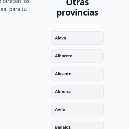
Otras
e ofrecen los
deal para tu
provincias
Alava
Albacete
Alicante
Almeria
Avila
Badajoz