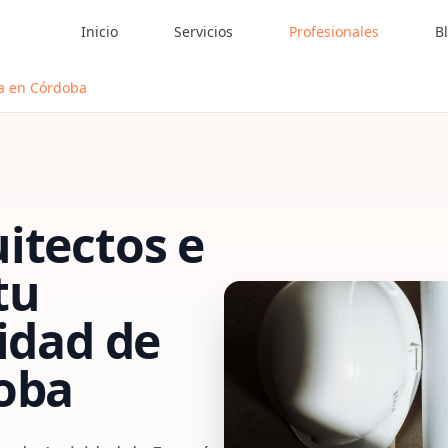
Inicio
Servicios
Profesionales
B
ía en Córdoba
itectos e
tu
vidad de
oba