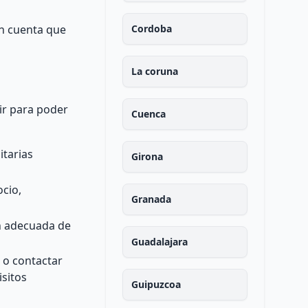
en cuenta que
Cordoba
La coruna
ir para poder
Cuenca
itarias
Girona
ocio,
Granada
ón adecuada de
Guadalajara
 o contactar
sitos
Guipuzcoa