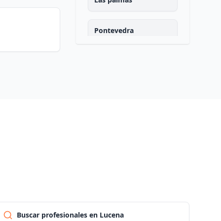
Pontevedra
Salamanca
Santa cruz de tenerife
Cantabria
Segovia
Sevilla
Soria
Buscar profesionales en Lucena