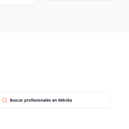
Pontevedra
Salamanca
Santa cruz de tenerife
Cantabria
Segovia
Buscar profesionales en Mérida
Sevilla
Soria