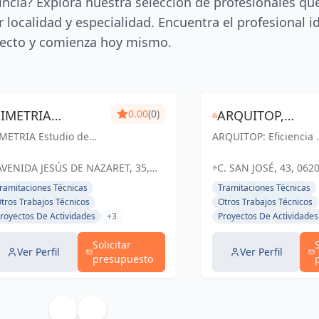
incia? Explora nuestra selección de profesionales qu
 localidad y especialidad. Encuentra el profesional i
ecto y comienza hoy mismo.
SIMETRIA
0.00
(0)
ARQUITOP,
IMETRIA Estudio de
ESTUDIO DE
ARQUITOP: Eficiencia 
EFICIENCIA Y
quitectura e
servicio en ingeniería 
ARQUITECTURA E
SERVICIO, SLP
mobiliaria: Creando
arquitectura para
AVENIDA JESÚS DE NAZARET, 35,
C. SAN JOSÉ, 43, 062
pacios excepcionales
construir tus sueños 
INMOBLIARIA
LLERENA, ESPAÑA, España
ALMENDRALEJO, BAD
ramitaciones Técnicas
Tramitaciones Técnicas
haciendo realidad tus
Almendralejo y Badajo
España
tros Trabajos Técnicos
Otros Trabajos Técnicos
eños inmobiliarios en
royectos De Actividades
+3
Proyectos De Actividades
erena y Badajoz.
Solicitar
Ver Perfil
Ver Perfil
presupuesto