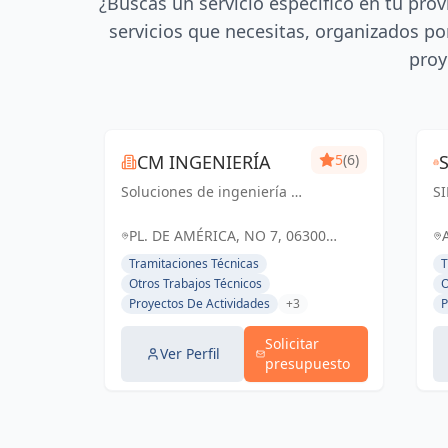
¿Buscas un servicio específico en tu prov
servicios que necesitas, organizados por
proy
CM INGENIERÍA
5
(6)
Soluciones de ingeniería y
S
arquitectura adaptadas a
Ar
tus necesidades. Cm
In
PL. DE AMÉRICA, NO 7, 06300
Ingeniería, tu socio
es
ZAFRA, BADAJOZ, ESPAÑA, España
Tramitaciones Técnicas
T
confiable en Badajoz y
y 
Otros Trabajos Técnicos
O
Zafra.
su
Proyectos De Actividades
+3
P
Ll
Solicitar
Ver Perfil
presupuesto