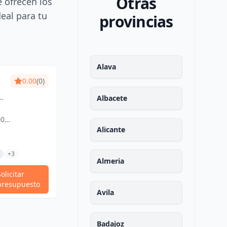
Otras
e ofrecen los
deal para tu
provincias
Alava
0.00
(0)
y
Albacete
y
00
en
AJOZ, ESPAÑA,
Alicante
z.
+3
Almeria
Solicitar
presupuesto
Avila
Badajoz