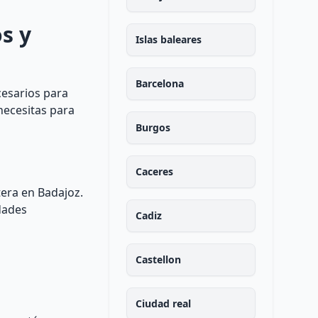
s y
Islas baleares
Barcelona
cesarios para
necesitas para
Burgos
Caceres
tera en Badajoz.
idades
Cadiz
Castellon
Ciudad real