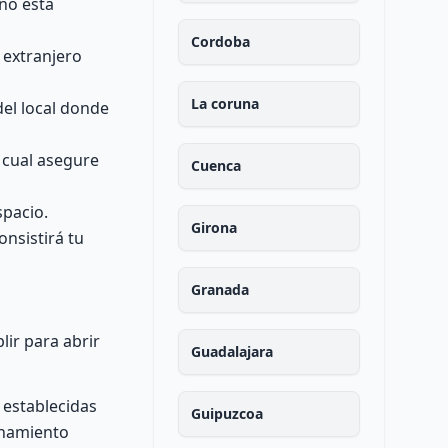
 no está
Cordoba
 extranjero
La coruna
del local donde
l cual asegure
Cuenca
spacio.
Girona
nsistirá tu
Granada
ir para abrir
Guadalajara
 establecidas
Guipuzcoa
enamiento