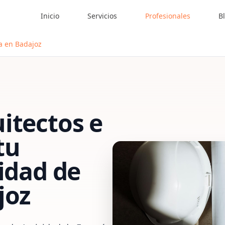
Inicio
Servicios
Profesionales
B
ía en Badajoz
itectos e
tu
vidad de
joz