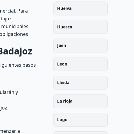
Huelva
mercial. Para
dajoz.
s municipales
Huesca
 obligaciones
Jaen
 Badajoz
Leon
siguientes pasos
Lleida
guiarán y
La rioja
joz.
Lugo
omenzar a