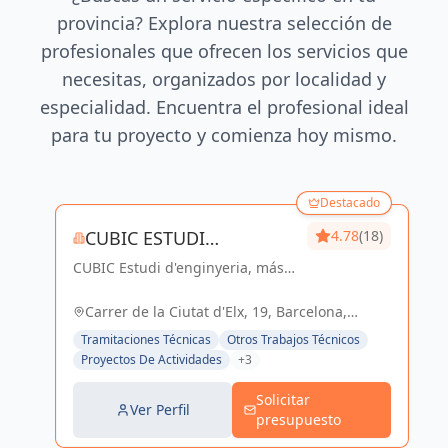
provincia? Explora nuestra selección de
profesionales que ofrecen los servicios que
necesitas, organizados por localidad y
especialidad. Encuentra el profesional ideal
para tu proyecto y comienza hoy mismo.
Destacado
CUBIC ESTUDI
4.78
(18)
CUBIC Estudi d'enginyeria, más
D'ENGINYERIA S.L.
de 14 años brindando servicios
de Arquitectura e Ingeniería con
Carrer de la Ciutat d'Elx, 19, Barcelona,
una trayectoria sólida y exitosa
España, España
Tramitaciones Técnicas
Otros Trabajos Técnicos
Proyectos De Actividades
+3
Solicitar
Ver Perfil
presupuesto