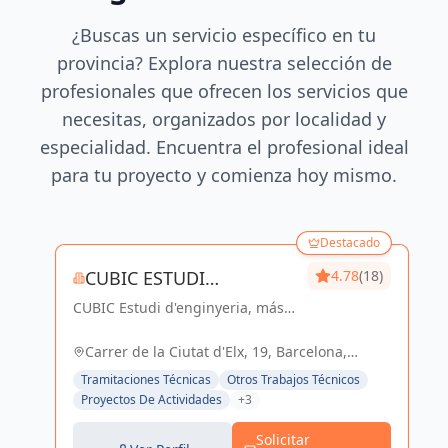
¿Buscas un servicio específico en tu
provincia? Explora nuestra selección de
profesionales que ofrecen los servicios que
necesitas, organizados por localidad y
especialidad. Encuentra el profesional ideal
para tu proyecto y comienza hoy mismo.
Destacado
CUBIC ESTUDI
4.78
(18)
CUBIC Estudi d'enginyeria, más
D'ENGINYERIA S.L.
de 14 años brindando servicios
de Arquitectura e Ingeniería con
Carrer de la Ciutat d'Elx, 19, Barcelona,
una trayectoria sólida y exitosa
España, España
Tramitaciones Técnicas
Otros Trabajos Técnicos
Proyectos De Actividades
+3
Solicitar