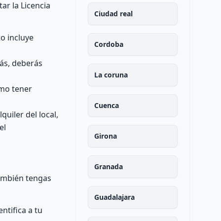
ar la Licencia
Ciudad real
o incluye
Cordoba
ás, deberás
La coruna
omo tener
Cuenca
uiler del local,
el
Girona
Granada
también tengas
Guadalajara
ntifica a tu