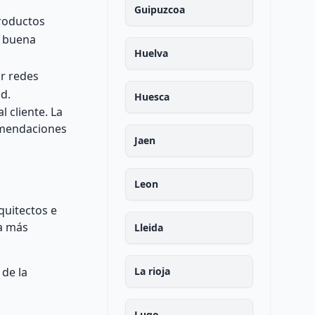
Guipuzcoa
roductos
a buena
Huelva
ar redes
d.
Huesca
 cliente. La
comendaciones
Jaen
Leon
quitectos e
a más
Lleida
de la
La rioja
Lugo