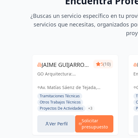
Encuentra Prof
¿Buscas un servicio específico en tu prov
servicios que necesitas, organizados por
proy
JAIME GUIJARRO
5
(10)
GO Arquitectura:
ORIA
E
Experiencia e Innovación
en
en obra nueva, reformas
ac
Av. Matías Sáenz de Tejada,
y gestiones urbanísticas.
ce
Fuengirola, España, España
Tramitaciones Técnicas
T
Con Seriedad, Confianza,
li
Otros Trabajos Técnicos
O
Rapidez y Economía como
el
Proyectos De Actividades
+3
P
pilares, ofrecemos
d
soluciones...
pe
Solicitar
Ver Perfil
presupuesto