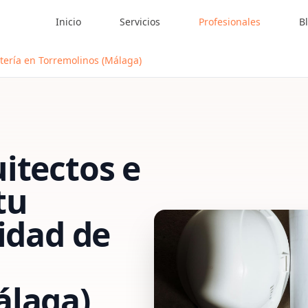
Inicio
Servicios
Profesionales
B
tería en Torremolinos (Málaga)
itectos e
tu
vidad de
álaga)