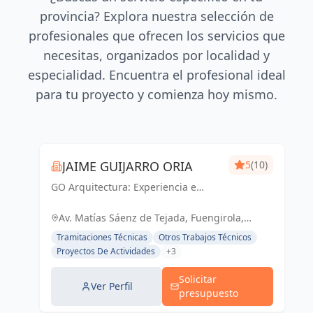
provincia? Explora nuestra selección de
profesionales que ofrecen los servicios que
necesitas, organizados por localidad y
especialidad. Encuentra el profesional ideal
para tu proyecto y comienza hoy mismo.
JAIME GUIJARRO ORIA
5
(10)
GO Arquitectura: Experiencia e
Innovación en obra nueva, reformas
y gestiones urbanísticas. Con
Av. Matías Sáenz de Tejada, Fuengirola,
Seriedad, Confianza, Rapidez y
España, España
Tramitaciones Técnicas
Otros Trabajos Técnicos
Economía como pilares, ofrecemos
Proyectos De Actividades
+3
soluciones...
Solicitar
Ver Perfil
presupuesto