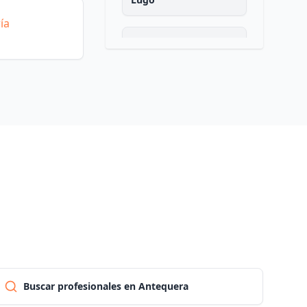
ía
Madrid
Malaga
Murcia
Navarra
Ourense
Asturias
Buscar profesionales en Antequera
Palencia