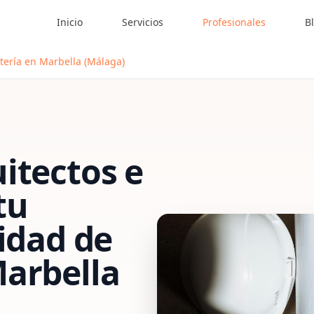
Inicio
Servicios
Profesionales
B
tería en Marbella (Málaga)
itectos e
tu
vidad de
arbella