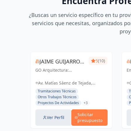
Encuentra Prof
¿Buscas un servicio específico en tu prov
servicios que necesitas, organizados por
proy
JAIME GUIJARRO
5
(10)
GO Arquitectura:
ORIA
E
Experiencia e Innovación
en
en obra nueva, reformas
ac
Av. Matías Sáenz de Tejada,
y gestiones urbanísticas.
ce
Fuengirola, España, España
Tramitaciones Técnicas
T
Con Seriedad, Confianza,
li
Otros Trabajos Técnicos
O
Rapidez y Economía como
el
Proyectos De Actividades
+3
P
pilares, ofrecemos
d
soluciones...
pe
Solicitar
Ver Perfil
presupuesto