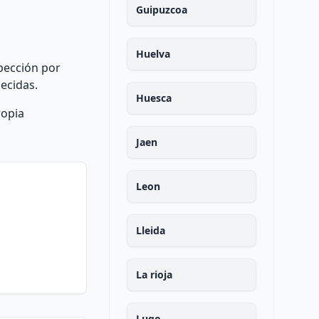
Guipuzcoa
Huelva
spección por
ecidas.
Huesca
ropia
Jaen
Leon
Lleida
La rioja
Lugo