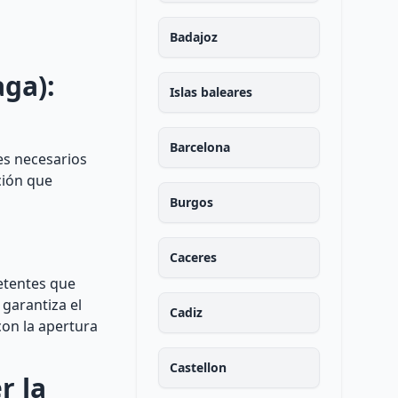
Badajoz
aga):
Islas baleares
Barcelona
es necesarios
ción que
Burgos
Caceres
etentes que
 garantiza el
Cadiz
con la apertura
Castellon
r la