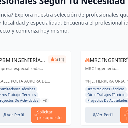
esionales Según Tu Necesidad
incia? Explora nuestra selección de profesionales qu
 localidad y especialidad. Encuentra el profesional i
ecto y comienza hoy mismo.
PBM INGENIERÍA
5
(14)
MRC INGENIER
mpresa especializada
MÁLAGA
MRC Ingeniería:
 ingeniería técnica y
Soluciones técnicas d
ústica. Expedición de
vanguardia para
CALLE POETA AURORA DE
PJE. HERRERA ORIA, 
rtificados, mediciones,
proyectos exitosos en
ALBORNOZ, 4, LOCAL 9, España
ESPAÑA, España
ramitaciones Técnicas
Tramitaciones Técnicas
cencias de apertura,
Málaga y toda
tros Trabajos Técnicos
Otros Trabajos Técnicos
aboración de
Andalucía.
royectos De Actividades
+3
Proyectos De Actividades
ocumentación técnica,
ritaje, lic...
Solicitar
Ver Perfil
Ver Perfil
presupuesto