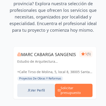
provincia? Explora nuestra selección de
profesionales que ofrecen los servicios que
necesitas, organizados por localidad y
especialidad. Encuentra el profesional ideal
para tu proyecto y comienza hoy mismo.
MARC CABARGA SANGENIS
5
(5)
Estudio de Arquitectura
especializado en viviendas de obra
nueva.
Calle Tirso de Molina, 5, local 8, 38005 Santa
Cruz de Tenerife, España, España
Proyectos De Obras Y Reformas
Solicitar
Ver Perfil
presupuesto