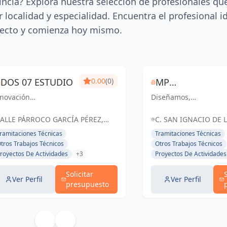
incia? Explora nuestra selección de profesionales qu
 localidad y especialidad. Encuentra el profesional i
ecto y comienza hoy mismo.
DOS 07 ESTUDIO
0.00
(0)
MP
nnovación
Diseñamos,
CONSTRUCTION
quitectónica y
construimos y
& DESIGN
luciones ingenieriles:
transformamos
ALLE PÁRROCO GARCÍA PÉREZ,
C. SAN IGNACIO DE L
señamos el futuro
espacios con excelenc
8205 SAN CRISTÓBAL DE LA
LAGUNA, ESPAÑA, Es
ramitaciones Técnicas
Tramitaciones Técnicas
n pasión y precisión
y pasión. Tu visión,
AGUNA, ESPAÑA, España
tros Trabajos Técnicos
Otros Trabajos Técnicos
 San Cristóbal de La
nuestra realidad.
royectos De Actividades
+3
Proyectos De Actividades
guna y Santa Cruz de
nerife
Solicitar
Ver Perfil
Ver Perfil
presupuesto