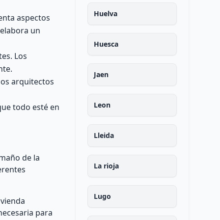
Huelva
uenta aspectos
e elabora un
Huesca
tes. Los
nte.
Jaen
los arquitectos
Leon
 que todo esté en
Lleida
amaño de la
La rioja
erentes
Lugo
ivienda
 necesaria para