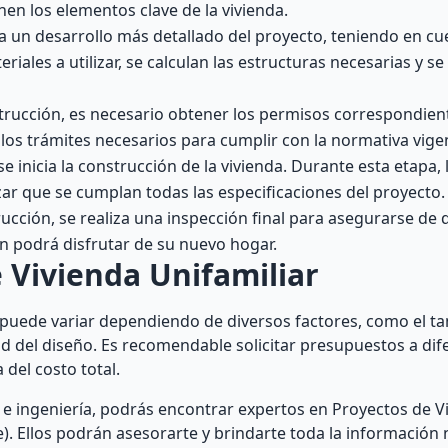
nen los elementos clave de la vivienda.
za un desarrollo más detallado del proyecto, teniendo en c
riales a utilizar, se calculan las estructuras necesarias y s
strucción, es necesario obtener los permisos correspondien
los trámites necesarios para cumplir con la normativa vige
 inicia la construcción de la vivienda. Durante esta etapa, 
zar que se cumplan todas las especificaciones del proyecto.
rucción, se realiza una inspección final para asegurarse de
en podrá disfrutar de su nuevo hogar.
 Vivienda Unifamiliar
r puede variar dependiendo de diversos factores, como el t
dad del diseño. Es recomendable solicitar presupuestos a dif
del costo total.
 e ingeniería, podrás encontrar expertos en Proyectos de V
e). Ellos podrán asesorarte y brindarte toda la información