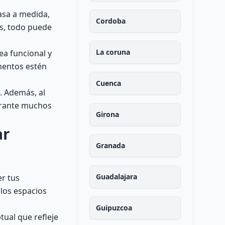
casa a medida,
Cordoba
os, todo puede
La coruna
ea funcional y
mentos estén
Cuenca
. Además, al
durante muchos
Girona
ar
Granada
Guadalajara
er tus
 los espacios
Guipuzcoa
tual que refleje