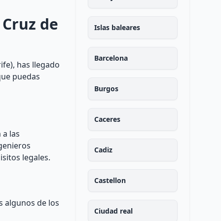
 Cruz de
Islas baleares
Barcelona
fe), has llegado
 que puedas
Burgos
Caceres
 a las
ngenieros
Cadiz
sitos legales.
Castellon
s algunos de los
Ciudad real