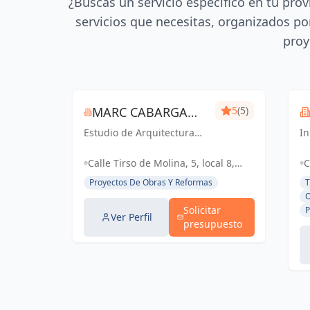
¿Buscas un servicio específico en tu prov
servicios que necesitas, organizados por
proy
MARC CABARGA
5
(5)
Estudio de Arquitectura
SANGENIS
I
especializado en viviendas
ar
de obra nueva.
so
Calle Tirso de Molina, 5, local 8,
C
di
38005 Santa Cruz de Tenerife,
3
Proyectos De Obras Y Reformas
T
co
España, España
L
O
en
Solicitar
P
La
Ver Perfil
presupuesto
Te