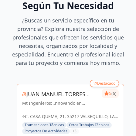
Según Tu Necesidad
¿Buscas un servicio específico en tu
provincia? Explora nuestra selección de
profesionales que ofrecen los servicios que
necesitas, organizados por localidad y
especialidad. Encuentra el profesional ideal
para tu proyecto y comienza hoy mismo.
Destacado
JUAN MANUEL TORRES
5
(6)
Mt Ingenieros: Innovando en
SANCHEZ
ingeniería, construyendo un futuro
sostenible en Las Palmas y
C. CASA QUEMA, 21, 35217 VALSEQUILLO, LAS
Valsequillo de Gran Canaria.
PALMAS, ESPAÑA, España
Tramitaciones Técnicas
Otros Trabajos Técnicos
Proyectos De Actividades
+3