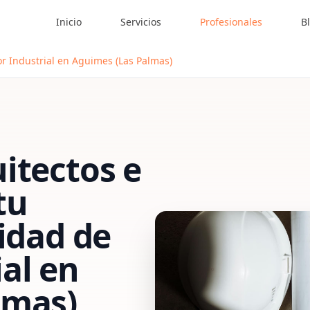
Inicio
Servicios
Profesionales
B
or Industrial en Aguimes (Las Palmas)
itectos e
tu
vidad de
al
en
lmas)