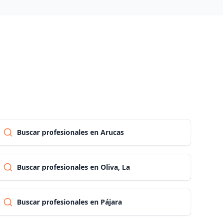
Las palmas
Pontevedra
Salamanca
Santa cruz de tenerife
Buscar profesionales en Arucas
Cantabria
Buscar profesionales en Oliva, La
Segovia
Buscar profesionales en Pájara
Sevilla