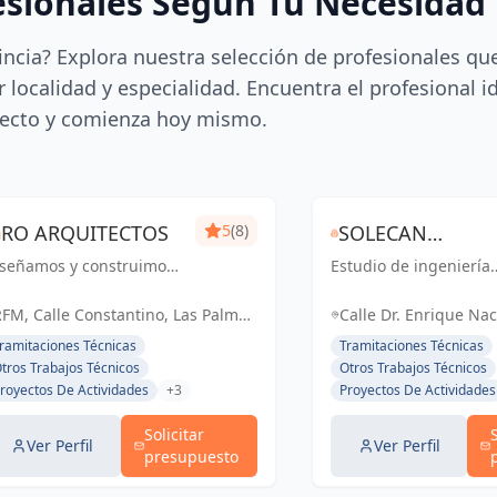
esionales Según Tu Necesidad
incia? Explora nuestra selección de profesionales qu
 localidad y especialidad. Encuentra el profesional i
ecto y comienza hoy mismo.
RO ARQUITECTOS
5
(8)
SOLECAN
iseñamos y construimos
Estudio de ingeniería
INGENEIRIA Y
pacios personalizados
que ofrece servicios
DESPACHO
e reflejan tu estilo de
integrales, destacánd
FM, Calle Constantino, Las Palmas
Calle Dr. Enrique Na
da y satisfacen tus
por su enfoque en el
e Gran Canaria, España, España
TÉCNICO
Hernández, Bañadero
ramitaciones Técnicas
Tramitaciones Técnicas
cesidades, ofreciendo
trato humano y direct
España
tros Trabajos Técnicos
Otros Trabajos Técnicos
na gama completa de
con el cliente.
royectos De Actividades
+3
Proyectos De Actividades
rvicios de arquitectura y
..
Solicitar
Ver Perfil
Ver Perfil
presupuesto