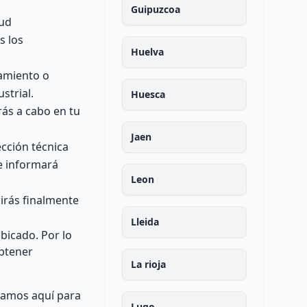
Guipuzcoa
tud
s los
Huelva
amiento o
strial.
Huesca
rás a cabo en tu
Jaen
cción técnica
te informará
Leon
birás finalmente
Lleida
bicado. Por lo
btener
La rioja
stamos aquí para
Lugo