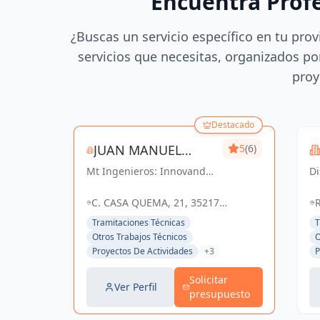
Encuentra Prof
¿Buscas un servicio específico en tu prov
servicios que necesitas, organizados por
proy
Destacado
JUAN MANUEL
5
(6)
Mt Ingenieros: Innovando
TORRES SANCHEZ
D
en ingeniería,
es
construyendo un futuro
qu
C. CASA QUEMA, 21, 35217
R
sostenible en Las Palmas y
vi
VALSEQUILLO, LAS PALMAS,
d
Tramitaciones Técnicas
T
Valsequillo de Gran
ne
ESPAÑA, España
Otros Trabajos Técnicos
O
Canaria.
u
Proyectos De Actividades
+3
P
se
d.
Solicitar
Ver Perfil
presupuesto