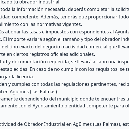
icado tu obrador industrial.
toda la información necesaria, deberás completar la solici
ntidad competente. Además, tendrás que proporcionar todo
imiento con las normativas vigentes.
s abonar las tasas e impuestos correspondientes al Ayunt
 El importe variará según el tamaño y tipo del obrador indu
el tipo exacto del negocio o actividad comercial que lleva
te en ciertos registros oficiales adicionales.
itud y documentación requerida, se llevará a cabo una inspe
establecidas. En caso de no cumplir con los requisitos, se 
gar la licencia.
den y cumples con todas las regulaciones pertinentes, reci
al en Agüimes (Las Palmas).
eramente dependiendo del municipio donde te encuentres u
ctamente con el Ayuntamiento o entidad competente para o
Actividad de Obrador Industrial en Agüimes (Las Palmas), e