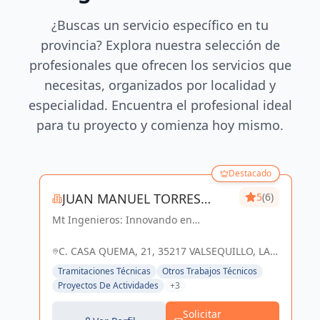
¿Buscas un servicio específico en tu
provincia? Explora nuestra selección de
profesionales que ofrecen los servicios que
necesitas, organizados por localidad y
especialidad. Encuentra el profesional ideal
para tu proyecto y comienza hoy mismo.
Destacado
JUAN MANUEL TORRES
5
(6)
Mt Ingenieros: Innovando en
SANCHEZ
ingeniería, construyendo un futuro
sostenible en Las Palmas y
C. CASA QUEMA, 21, 35217 VALSEQUILLO, LAS
Valsequillo de Gran Canaria.
PALMAS, ESPAÑA, España
Tramitaciones Técnicas
Otros Trabajos Técnicos
Proyectos De Actividades
+3
Solicitar